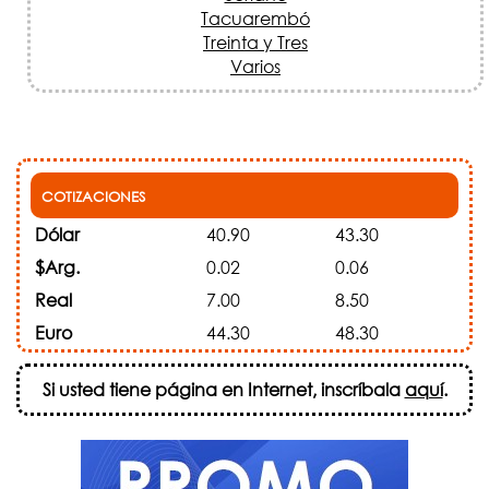
Tacuarembó
Treinta y Tres
Varios
COTIZACIONES
Dólar
40.90
43.30
$Arg.
0.02
0.06
Real
7.00
8.50
Euro
44.30
48.30
Si usted tiene página en Internet, inscríbala
aquí
.