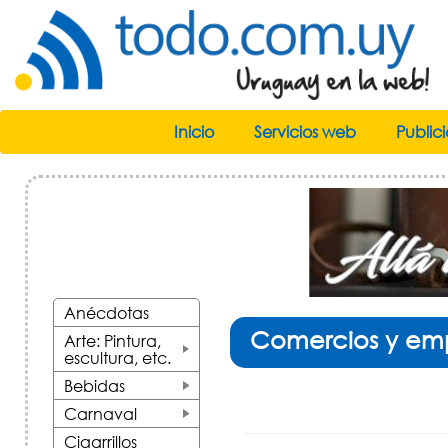
Inicio
Servicios web
Public
Anécdotas
Comercios y emp
Arte: Pintura,
escultura, etc.
+
Bebidas
+
Carnaval
+
Cigarrillos