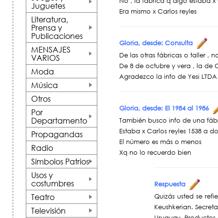
No , la fabrica q digo estaba x
Juguetes
+
Era mismo x Carlos reyles
Literatura,
Prensa y
Publicaciones
+
Gloria, desde: Consulta
MENSAJES
De las otras fábricas o taller 
VARIOS
+
De 8 de octubre y vera , la de 
Moda
Agradezco la info de Yesi LTDA
Música
+
Otros
Gloria, desde: El 1984 al 1986
Por
Departamento
También busco info de una fáb
+
Estaba x Carlos reyles 1538 a 
Propagandas
El número es más o menos
Radio
Xq no lo recuerdo bien
Símbolos Patrios
+
Usos y
costumbres
Respuesta
+
Teatro
Quizás usted se refi
+
Keushkerian. Secret
Televisión
Uruguay. Productos 