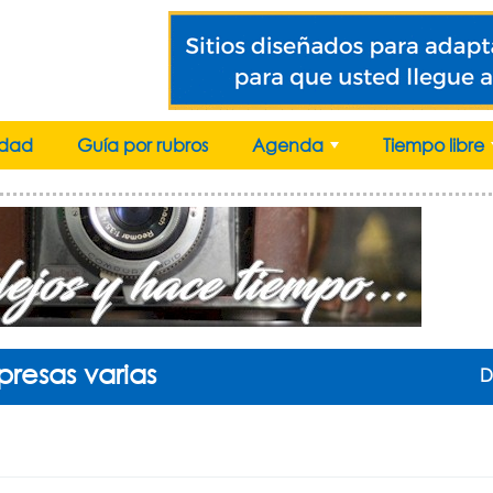
idad
Guía por rubros
Agenda
Tiempo libre
+
resas varias
D