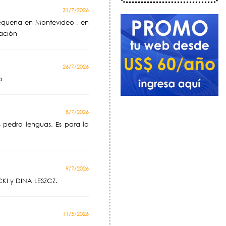
31/7/2026
Requena en Montevideo , en
mación
26/7/2026
o
8/7/2026
 pedro lenguas. Es para la
9/7/2026
CKI y DINA LESZCZ.
11/5/2026