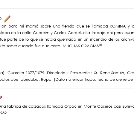
EO
cion para mi mamá sobre una tienda que se llamaba ROMINA y qu
taba en la calle Cuareim y Carlos Gardel, ella trabajo ahi pero cuan
n fue parte de lo que se habia quemado en un incendio de los archi
esito saber cuando fue que cerro, MUCHAS GRACIAS!!!
). Cuareim 1077/1079. Directorio : Presidente : Sr. Rene Saquin, Ger
uctos que fabricaba: Ropa. (Dato no encontrado: fecha de cierre de 
una fabrica de calzados llamada Orpac en Monte Caseros casi Bulevar
1982