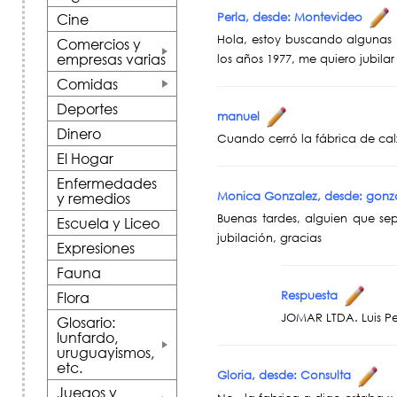
Perla, desde: Montevideo
Cine
Hola, estoy buscando algunas 
Comercios y
empresas varias
los años 1977, me quiero jubila
+
Comidas
+
Deportes
manuel
Dinero
Cuando cerró la fábrica de ca
El Hogar
Enfermedades
Monica Gonzalez, desde: go
y remedios
Buenas tardes, alguien que se
Escuela y Liceo
jubilación, gracias
Expresiones
Fauna
Flora
Respuesta
JOMAR LTDA. Luis Pe
Glosario:
lunfardo,
uruguayismos,
+
etc.
Gloria, desde: Consulta
Juegos y