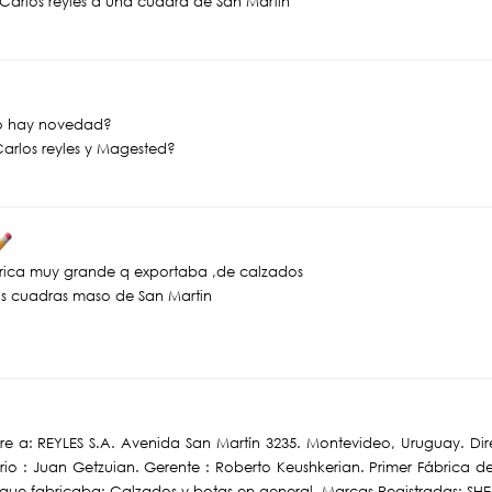
 Carlos reyles a una cuadra de San Martin
, no hay novedad?
Carlos reyles y Magested?
rica muy grande q exportaba ,de calzados
dos cuadras maso de San Martin
ere a: REYLES S.A. Avenida San Martín 3235. Montevideo, Uruguay. Dire
ario : Juan Getzuian. Gerente : Roberto Keushkerian. Primer Fábrica 
que fabricaba: Calzados y botas en general. Marcas Registradas: SHE