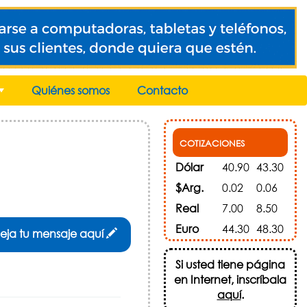
Quiénes somos
Contacto
+
COTIZACIONES
Dólar
40.90
43.30
$Arg.
0.02
0.06
Real
7.00
8.50
Euro
44.30
48.30
eja tu mensaje aquí
Si usted tiene página
en Internet, inscríbala
aquí
.