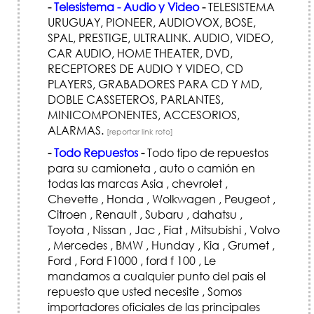
-
Telesistema - Audio y Video
-
TELESISTEMA
URUGUAY, PIONEER, AUDIOVOX, BOSE,
SPAL, PRESTIGE, ULTRALINK. AUDIO, VIDEO,
CAR AUDIO, HOME THEATER, DVD,
RECEPTORES DE AUDIO Y VIDEO, CD
PLAYERS, GRABADORES PARA CD Y MD,
DOBLE CASSETEROS, PARLANTES,
MINICOMPONENTES, ACCESORIOS,
ALARMAS.
[reportar link roto]
-
Todo Repuestos
-
Todo tipo de repuestos
para su camioneta , auto o camión en
todas las marcas Asia , chevrolet ,
Chevette , Honda , Wolkwagen , Peugeot ,
Citroen , Renault , Subaru , dahatsu ,
Toyota , Nissan , Jac , Fiat , Mitsubishi , Volvo
, Mercedes , BMW , Hunday , Kia , Grumet ,
Ford , Ford F1000 , ford f 100 , Le
mandamos a cualquier punto del pais el
repuesto que usted necesite , Somos
importadores oficiales de las principales