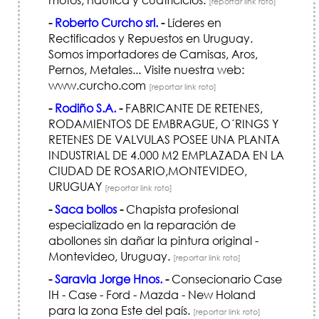
[reportar link roto]
-
Roberto Curcho srl.
-
Líderes en
Rectificados y Repuestos en Uruguay.
Somos importadores de Camisas, Aros,
Pernos, Metales... Visite nuestra web:
www.curcho.com
[reportar link roto]
-
Rodiño S.A.
-
FABRICANTE DE RETENES,
RODAMIENTOS DE EMBRAGUE, O´RINGS Y
RETENES DE VALVULAS POSEE UNA PLANTA
INDUSTRIAL DE 4.000 M2 EMPLAZADA EN LA
CIUDAD DE ROSARIO,MONTEVIDEO,
URUGUAY
[reportar link roto]
-
Saca bollos
-
Chapista profesional
especializado en la reparación de
abollones sin dañar la pintura original -
Montevideo, Uruguay.
[reportar link roto]
-
Saravia Jorge Hnos.
-
Consecionario Case
IH - Case - Ford - Mazda - New Holand
para la zona Este del país.
[reportar link roto]