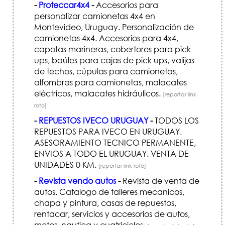
-
Proteccar4x4
-
Accesorios para
personalizar camionetas 4x4 en
Montevideo, Uruguay. Personalización de
camionetas 4x4. Accesorios para 4x4,
capotas marineras, cobertores para pick
ups, baúles para cajas de pick ups, valijas
de techos, cúpulas para camionetas,
alfombras para camionetas, malacates
eléctricos, malacates hidráulicos.
[reportar link
roto]
-
REPUESTOS IVECO URUGUAY
-
TODOS LOS
REPUESTOS PARA IVECO EN URUGUAY.
ASESORAMIENTO TECNICO PERMANENTE,
ENVIOS A TODO EL URUGUAY. VENTA DE
UNIDADES 0 KM.
[reportar link roto]
-
Revista vendo autos
-
Revista de venta de
autos. Catalogo de talleres mecanicos,
chapa y pintura, casas de repuestos,
rentacar, servicios y accesorios de autos,
motos, nautica y cuatriciclos.