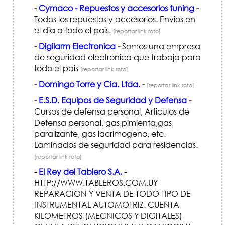
-
Cymaco - Repuestos y accesorios tuning
-
Todos los repuestos y accesorios. Envios en
el dia a todo el pais.
[reportar link roto]
-
Digilarm Electronica
-
Somos una empresa
de seguridad electronica que trabaja para
todo el pais
[reportar link roto]
-
Domingo Torre y Cia. Ltda.
-
[reportar link roto]
-
E.S.D. Equipos de Seguridad y Defensa
-
Cursos de defensa personal, Articulos de
Defensa personal, gas pimienta,gas
paralizante, gas lacrimogeno, etc.
Laminados de seguridad para residencias.
[reportar link roto]
-
El Rey del Tablero S.A.
-
HTTP://WWW.TABLEROS.COM.UY
REPARACION Y VENTA DE TODO TIPO DE
INSTRUMENTAL AUTOMOTRIZ. CUENTA
KILOMETROS (MECNICOS Y DIGITALES)