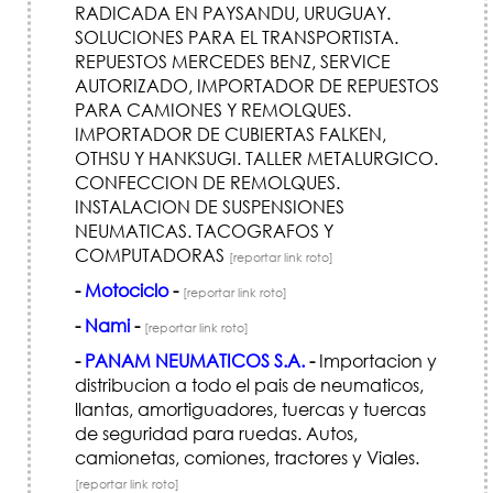
RADICADA EN PAYSANDU, URUGUAY.
SOLUCIONES PARA EL TRANSPORTISTA.
REPUESTOS MERCEDES BENZ, SERVICE
AUTORIZADO, IMPORTADOR DE REPUESTOS
PARA CAMIONES Y REMOLQUES.
IMPORTADOR DE CUBIERTAS FALKEN,
OTHSU Y HANKSUGI. TALLER METALURGICO.
CONFECCION DE REMOLQUES.
INSTALACION DE SUSPENSIONES
NEUMATICAS. TACOGRAFOS Y
COMPUTADORAS
[reportar link roto]
-
Motociclo
-
[reportar link roto]
-
Nami
-
[reportar link roto]
-
PANAM NEUMATICOS S.A.
-
Importacion y
distribucion a todo el pais de neumaticos,
llantas, amortiguadores, tuercas y tuercas
de seguridad para ruedas. Autos,
camionetas, comiones, tractores y Viales.
[reportar link roto]