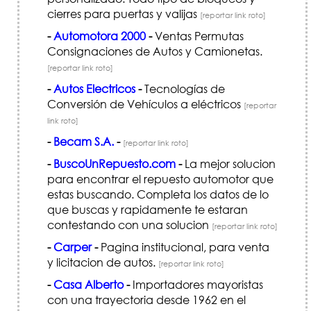
cierres para puertas y valijas
[reportar link roto]
-
Automotora 2000
-
Ventas Permutas
Consignaciones de Autos y Camionetas.
[reportar link roto]
-
Autos Electricos
-
Tecnologías de
Conversión de Vehículos a eléctricos
[reportar
link roto]
-
Becam S.A.
-
[reportar link roto]
-
BuscoUnRepuesto.com
-
La mejor solucion
para encontrar el repuesto automotor que
estas buscando. Completa los datos de lo
que buscas y rapidamente te estaran
contestando con una solucion
[reportar link roto]
-
Carper
-
Pagina institucional, para venta
y licitacion de autos.
[reportar link roto]
-
Casa Alberto
-
Importadores mayoristas
con una trayectoria desde 1962 en el