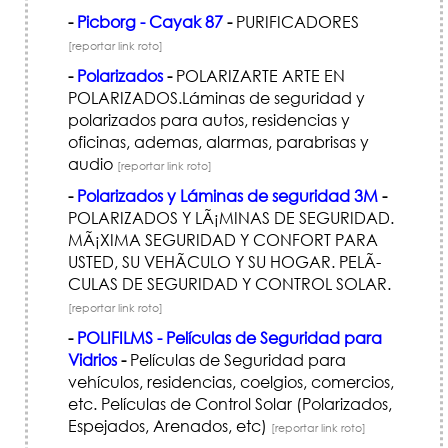
-
Picborg - Cayak 87
-
PURIFICADORES
[reportar link roto]
-
Polarizados
-
POLARIZARTE ARTE EN
POLARIZADOS.Láminas de seguridad y
polarizados para autos, residencias y
oficinas, ademas, alarmas, parabrisas y
audio
[reportar link roto]
-
Polarizados y Láminas de seguridad 3M
-
POLARIZADOS Y LÃ¡MINAS DE SEGURIDAD.
MÃ¡XIMA SEGURIDAD Y CONFORT PARA
USTED, SU VEHÃ­CULO Y SU HOGAR. PELÃ­
CULAS DE SEGURIDAD Y CONTROL SOLAR.
[reportar link roto]
-
POLIFILMS - Películas de Seguridad para
Vidrios
-
Películas de Seguridad para
vehículos, residencias, coelgios, comercios,
etc. Películas de Control Solar (Polarizados,
Espejados, Arenados, etc)
[reportar link roto]