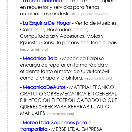
-
La casa del freno
-
La línea mas completa
en repuestos y servicios para frenos
automotores e industriales.
[reportar link roto]
-
La Esquina Del Hogar
-
Venta de Muebles,
Colchones, Electrodomésticos,
Computadoras y Accesorios, Motos y
Rpuestos.Consulte por envíos a todo el país.
[reportar link roto]
-
Mecánica Balbi
-
Mecánica Balbi se
encarga de reparar en forma rápida y
eficiente tanto el motor de su automóvil
como la chapa y la pintura.
[reportar link roto]
-
MecanicaDeAutos
-
MATERIAL TECNICO
GRATUITO SOBRE MECANICA EN GENERAL
E INYECCION ELECTRONICA TODO LO QUE
QUERES SABER PARA REPARAR TU AUTO
MANUALES
[reportar link roto]
-
Merbe Ltda. Soluciones para el
transportista
-
MERBE LTDA. EMPRESA