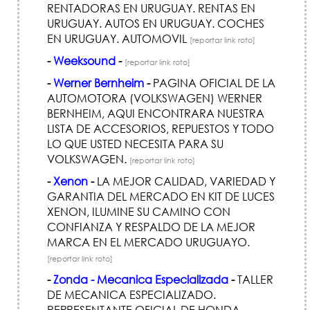
RENTADORAS EN URUGUAY. RENTAS EN
URUGUAY. AUTOS EN URUGUAY. COCHES
EN URUGUAY. AUTOMOVIL
[reportar link roto]
-
Weeksound
-
[reportar link roto]
-
Werner Bernheim
-
PAGINA OFICIAL DE LA
AUTOMOTORA (VOLKSWAGEN) WERNER
BERNHEIM, AQUI ENCONTRARA NUESTRA
LISTA DE ACCESORIOS, REPUESTOS Y TODO
LO QUE USTED NECESITA PARA SU
VOLKSWAGEN.
[reportar link roto]
-
Xenon
-
LA MEJOR CALIDAD, VARIEDAD Y
GARANTIA DEL MERCADO EN KIT DE LUCES
XENON, ILUMINE SU CAMINO CON
CONFIANZA Y RESPALDO DE LA MEJOR
MARCA EN EL MERCADO URUGUAYO.
[reportar link roto]
-
Zonda - Mecanica Especializada
-
TALLER
DE MECANICA ESPECIALIZADO.
REPRESENTANTE OFICIAL DE HONDA,