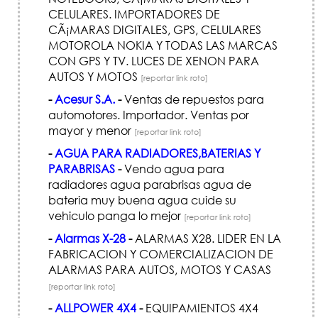
CELULARES. IMPORTADORES DE
CÃ¡MARAS DIGITALES, GPS, CELULARES
MOTOROLA NOKIA Y TODAS LAS MARCAS
CON GPS Y TV. LUCES DE XENON PARA
AUTOS Y MOTOS
[reportar link roto]
-
Acesur S.A.
-
Ventas de repuestos para
automotores. Importador. Ventas por
mayor y menor
[reportar link roto]
-
AGUA PARA RADIADORES,BATERIAS Y
PARABRISAS
-
Vendo agua para
radiadores agua parabrisas agua de
bateria muy buena agua cuide su
vehiculo panga lo mejor
[reportar link roto]
-
Alarmas X-28
-
ALARMAS X28. LIDER EN LA
FABRICACION Y COMERCIALIZACION DE
ALARMAS PARA AUTOS, MOTOS Y CASAS
[reportar link roto]
-
ALLPOWER 4X4
-
EQUIPAMIENTOS 4X4