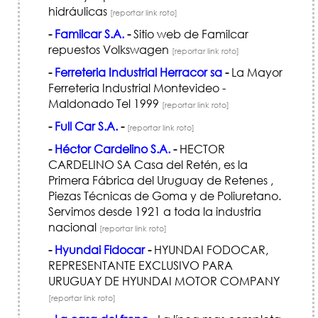
hidráulicas
[reportar link roto]
-
Familcar S.A.
-
Sitio web de Familcar
repuestos Volkswagen
[reportar link roto]
-
Ferreteria Industrial Herracor sa
-
La Mayor
Ferreteria Industrial Montevideo -
Maldonado Tel 1999
[reportar link roto]
-
Full Car S.A.
-
[reportar link roto]
-
Héctor Cardelino S.A.
-
HECTOR
CARDELINO SA Casa del Retén, es la
Primera Fábrica del Uruguay de Retenes ,
Piezas Técnicas de Goma y de Poliuretano.
Servimos desde 1921 a toda la industria
nacional
[reportar link roto]
-
Hyundai Fidocar
-
HYUNDAI FODOCAR,
REPRESENTANTE EXCLUSIVO PARA
URUGUAY DE HYUNDAI MOTOR COMPANY
[reportar link roto]