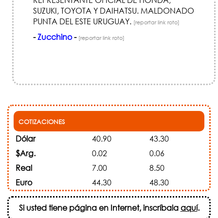
SUZUKI, TOYOTA Y DAIHATSU. MALDONADO
PUNTA DEL ESTE URUGUAY.
[reportar link roto]
-
Zucchino
-
[reportar link roto]
COTIZACIONES
Dólar
40.90
43.30
$Arg.
0.02
0.06
Real
7.00
8.50
Euro
44.30
48.30
Si usted tiene página en Internet, inscríbala
aquí
.