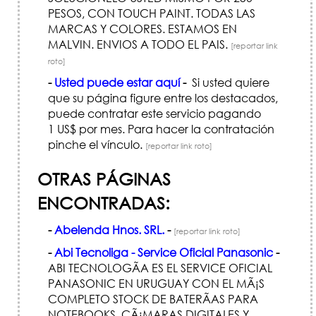
PESOS, CON TOUCH PAINT. TODAS LAS
MARCAS Y COLORES. ESTAMOS EN
MALVIN. ENVIOS A TODO EL PAIS.
[reportar link
roto]
-
Usted puede estar aquí
-
Si usted quiere
que su página figure entre los destacados,
puede contratar este servicio pagando
1 US$ por mes. Para hacer la contratación
pinche el vínculo.
[reportar link roto]
OTRAS PÁGINAS
ENCONTRADAS:
-
Abelenda Hnos. SRL.
-
[reportar link roto]
-
Abi Tecnoliga - Service Oficial Panasonic
-
ABI TECNOLOGÃ­A ES EL SERVICE OFICIAL
PANASONIC EN URUGUAY CON EL MÃ¡S
COMPLETO STOCK DE BATERÃ­AS PARA
NOTEBOOKS, CÃ¡MARAS DIGITALES Y