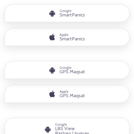
Google
SmartPanics
Apple
SmartPanics
Google
GPS Maqsat
Apple
GPS Maqsat
Google
LBS View
Rastreo Uruguay