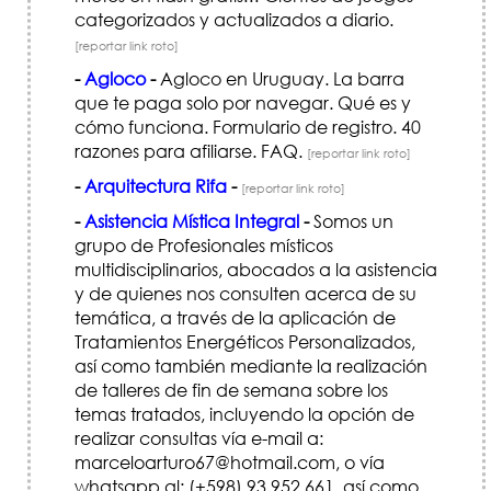
categorizados y actualizados a diario.
[reportar link roto]
-
Agloco
-
Agloco en Uruguay. La barra
que te paga solo por navegar. Qué es y
cómo funciona. Formulario de registro. 40
razones para afiliarse. FAQ.
[reportar link roto]
-
Arquitectura Rifa
-
[reportar link roto]
-
Asistencia Mística Integral
-
Somos un
grupo de Profesionales místicos
multidisciplinarios, abocados a la asistencia
y de quienes nos consulten acerca de su
temática, a través de la aplicación de
Tratamientos Energéticos Personalizados,
así como también mediante la realización
de talleres de fin de semana sobre los
temas tratados, incluyendo la opción de
realizar consultas vía e-mail a:
marceloarturo67@hotmail.com, o vía
whatsapp al: (+598) 93 952 661, así como