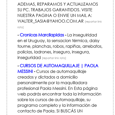
ADEMAS, REPARAMOS Y ACTUALIZAMOS
SU PC. TRABAJOS GARANTIDOS. VISITE
NUESTRA PAGINA O ENVIE UN MAIL A:
WALTER_SASIA@YAHOO.COM.AR
[reportar link
roto]
-
Cronicas Marcilapidas
-
La inseguiridad
en el Uruguay, la sensacion térmica, daisy
tourne, planchas, robos, rapiñas, arrebatos,
policias, ladrones, inseguro, insegura,
inseguridad
[reportar link roto]
-
CURSOS DE AUTOMAQUILLAJE | PAOLA
MESSINI
-
Cursos de automaquillaje
creados y dictados a domicilio
personalmente por la maquilladora
profesional Paola Messini. En Esta página
web podrás encontrar toda la información
sobre los cursos de automaquillaje, su
programa completo y la información de
contacto de Paola. SI BUSCÁS UN