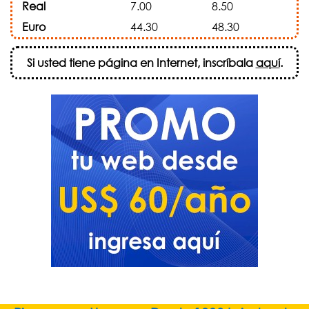
Real
7.00
8.50
Euro
44.30
48.30
Si usted tiene página en Internet, inscríbala
aquí
.