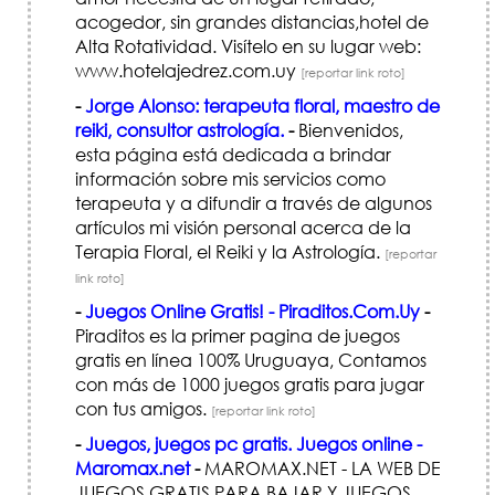
acogedor, sin grandes distancias,hotel de
Alta Rotatividad. Visítelo en su lugar web:
www.hotelajedrez.com.uy
[reportar link roto]
-
Jorge Alonso: terapeuta floral, maestro de
reiki, consultor astrología.
-
Bienvenidos,
esta página está dedicada a brindar
información sobre mis servicios como
terapeuta y a difundir a través de algunos
artículos mi visión personal acerca de la
Terapia Floral, el Reiki y la Astrología.
[reportar
link roto]
-
Juegos Online Gratis! - Piraditos.Com.Uy
-
Piraditos es la primer pagina de juegos
gratis en línea 100% Uruguaya, Contamos
con más de 1000 juegos gratis para jugar
con tus amigos.
[reportar link roto]
-
Juegos, juegos pc gratis. Juegos online -
Maromax.net
-
MAROMAX.NET - LA WEB DE
JUEGOS GRATIS PARA BAJAR Y JUEGOS