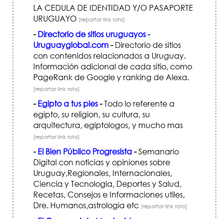
LA CEDULA DE IDENTIDAD Y/O PASAPORTE
URUGUAYO
[reportar link roto]
-
Directorio de sitios uruguayos -
Uruguayglobal.com
-
Directorio de sitios
con contenidos relacionados a Uruguay.
Información adicional de cada sitio, como
PageRank de Google y ranking de Alexa.
[reportar link roto]
-
Egipto a tus pies
-
Todo lo referente a
egipto, su religion, su cultura, su
arquitectura, egiptologos, y mucho mas
[reportar link roto]
-
El Bien Público Progresista
-
Semanario
Digital con noticias y opiniones sobre
Uruguay,Regionales, Internacionales,
Ciencia y Tecnologia, Deportes y Salud,
Recetas, Consejos e Informaciones utiles,
Dre. Humanos,astrologia etc
[reportar link roto]