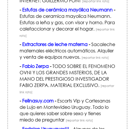
INTERNET: GUILLERMO FONT
[reportar link roto]
-
Estufas de cerámica mayólica Neumann
-
Estufas de ceramica mayolica Neumann.
Estufas a leña y gas, con visor y horno. Para
calefaccionar y decorar el hogar.
[reportar link
roto]
-
Extractores de leche materna
-
Sacaleche
maternales eléctricos automáticos. Alquiler
y venta de equipos nuevos.
[reportar link roto]
-
Fabio Zerpa
-
TODO SOBRE EL FENOMENO
OVNI Y LOS GRANDES MISTERIOS, DE LA
MANO DEL PRESTIGIOSO INVESTIGADOR
FABIO ZERPA. MATERIAL EXCLUSIVO.
[reportar
link roto]
-
Felinasuy.com
-
Escorts Vip y Cortesanas
de Lujo en Montevideo Uruguay. Todo lo
que quieres saber sobre sexo y tienes
miedo de preguntar
[reportar link roto]
-
Festejen Uruguayos!!!
-
Algunos de los