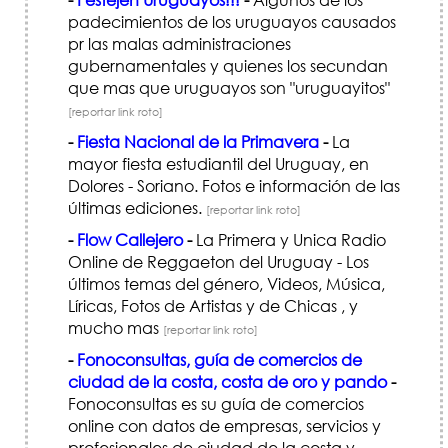
padecimientos de los uruguayos causados
pr las malas administraciones
gubernamentales y quienes los secundan
que mas que uruguayos son "uruguayitos"
[reportar link roto]
-
Fiesta Nacional de la Primavera
-
La
mayor fiesta estudiantil del Uruguay, en
Dolores - Soriano. Fotos e información de las
últimas ediciones.
[reportar link roto]
-
Flow Callejero
-
La Primera y Unica Radio
Online de Reggaeton del Uruguay - Los
últimos temas del género, Videos, Música,
Líricas, Fotos de Artistas y de Chicas , y
mucho mas
[reportar link roto]
-
Fonoconsultas, guía de comercios de
ciudad de la costa, costa de oro y pando
-
Fonoconsultas es su guía de comercios
online con datos de empresas, servicios y
profesionales de ciudad de la costa y