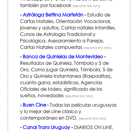
también por facebook
[reportar link roto]
-
Astróloga Bettina Marfetán
-
Estudio de
Cartas Natales, Orientación Vocacional,
jóvenes y adultos, Cartas natales Infantiles.
Cursos de Astrología Tradicional y
Psicológica. Asesoramiento a Parejas,
Cartas Natales compuestas
[reportar link roto]
-
Banca de Quinielas de Montevideo
-
Resultados de Quiniela, Tómbola y 5 de
Oro. Como jugar Quiniela, Tómbola, 5 de
Oro y Quiniela Instantánea (Raspaditas),
cuanto gana, estadísticas, Agencias
Oficiales de Mdeo, significado de los
sueños, novedades
[reportar link roto]
-
Buen Cine
-
Todas las películas uruguayas
y lo mejor del cine clásico y
contemporáneo en DVD.
[reportar link roto]
-
Canal Trans Uruguay
-
DIARIOS ON LINE,