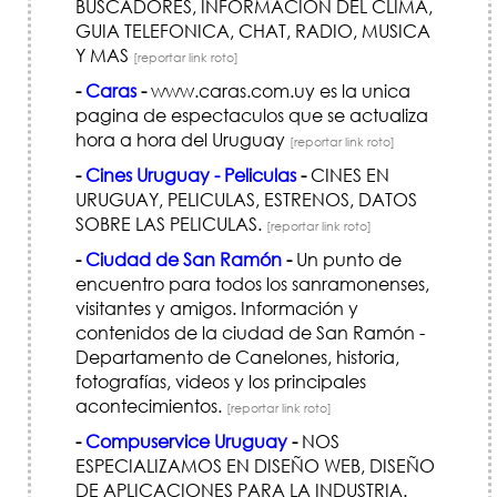
BUSCADORES, INFORMACION DEL CLIMA,
GUIA TELEFONICA, CHAT, RADIO, MUSICA
Y MAS
[reportar link roto]
-
Caras
-
www.caras.com.uy es la unica
pagina de espectaculos que se actualiza
hora a hora del Uruguay
[reportar link roto]
-
Cines Uruguay - Peliculas
-
CINES EN
URUGUAY, PELICULAS, ESTRENOS, DATOS
SOBRE LAS PELICULAS.
[reportar link roto]
-
Ciudad de San Ramón
-
Un punto de
encuentro para todos los sanramonenses,
visitantes y amigos. Información y
contenidos de la ciudad de San Ramón -
Departamento de Canelones, historia,
fotografías, videos y los principales
acontecimientos.
[reportar link roto]
-
Compuservice Uruguay
-
NOS
ESPECIALIZAMOS EN DISEÑO WEB, DISEÑO
DE APLICACIONES PARA LA INDUSTRIA.