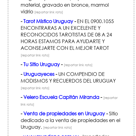
material, gravado en bronce, marmol
vidrio
[reportar link roto]
-
Tarot Místico Uruguay
-
EN EL 0900.1055
ENCONTRARAS A UN EXCELENTE Y
RECONOCIDOS TAROTISTAS DE 08 A 24
HORAS ESTAMOS PARA AYUDARTE Y
ACONSEJARTE CON EL MEJOR TAROT
[reportar link roto]
-
Tu Sitio Uruguay
-
[reportar link roto]
-
Uruguayeces
-
UN COMPENDIO DE
MODISMOS Y RECUERDOS DEL URUGUAY
[reportar link roto]
-
Velero Escuela Capitán Miranda
-
[reportar
link roto]
-
Venta de propiedades en Uruguay
-
Sitio
dedicado a la venta de propiedades en el
Uruguay.
[reportar link roto]