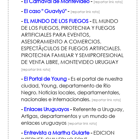
-
El Carnaval de Montevideo
-
[reportar link roto]
-
El caso " Guaviyú"
-
[reportar link roto]
-
EL MUNDO DE LOS FUEGOS
-
EL MUNDO
DE LOS FUEGOS, PIROTECNIA Y FUEGOS
ARTIFICIALES PARA EVENTOS,
ASESORAMIENTO A COMERCIOS.
ESPECTÃ¡CULOS DE FUEGOS ARTIFICIALES.
PIROTECNIA FAMILIAR Y SEMIPROFESIONAL
DE VENTA LIBRE, MONTEVIDEO URUGUAY
[reportar link roto]
-
El Portal de Young
-
Es el portal de nuestra
ciudad, Young, departamento de Rio
Negro. Noticias locales, departamentales,
nacionales e internacionales.
[reportar link roto]
-
Enlaces Uruguayos
-
Referente a Uruguay,
Artigas, departamentos y un mundo de
enlaces uruguayos
[reportar link roto]
-
Entrevista a Martha Gularte
-
EDICION