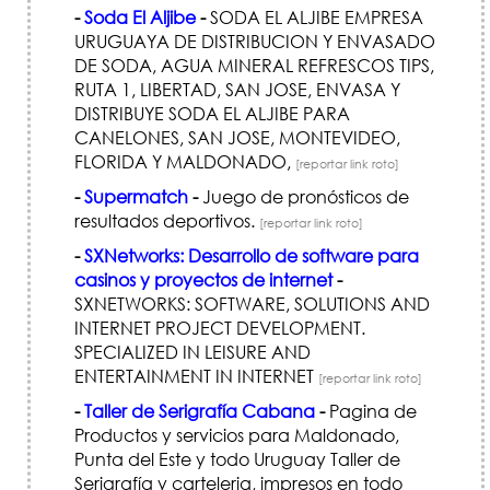
-
Soda El Aljibe
-
SODA EL ALJIBE EMPRESA
URUGUAYA DE DISTRIBUCION Y ENVASADO
DE SODA, AGUA MINERAL REFRESCOS TIPS,
RUTA 1, LIBERTAD, SAN JOSE, ENVASA Y
DISTRIBUYE SODA EL ALJIBE PARA
CANELONES, SAN JOSE, MONTEVIDEO,
FLORIDA Y MALDONADO,
[reportar link roto]
-
Supermatch
-
Juego de pronósticos de
resultados deportivos.
[reportar link roto]
-
SXNetworks: Desarrollo de software para
casinos y proyectos de internet
-
SXNETWORKS: SOFTWARE, SOLUTIONS AND
INTERNET PROJECT DEVELOPMENT.
SPECIALIZED IN LEISURE AND
ENTERTAINMENT IN INTERNET
[reportar link roto]
-
Taller de Serigrafía Cabana
-
Pagina de
Productos y servicios para Maldonado,
Punta del Este y todo Uruguay Taller de
Serigrafía y carteleria, impresos en todo