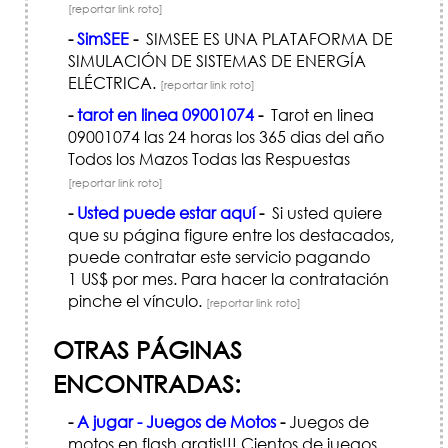
[reportar link roto]
-
SimSEE
-
SIMSEE ES UNA PLATAFORMA DE
SIMULACIÓN DE SISTEMAS DE ENERGÍ­A
ELÉCTRICA.
[reportar link roto]
-
tarot en linea 09001074
-
Tarot en linea
09001074 las 24 horas los 365 dias del año
Todos los Mazos Todas las Respuestas
[reportar link roto]
-
Usted puede estar aquí
-
Si usted quiere
que su página figure entre los destacados,
puede contratar este servicio pagando
1 US$ por mes. Para hacer la contratación
pinche el vínculo.
[reportar link roto]
OTRAS PÁGINAS
ENCONTRADAS:
-
A jugar - Juegos de Motos
-
Juegos de
motos en flash gratis!!! Cientos de juegos