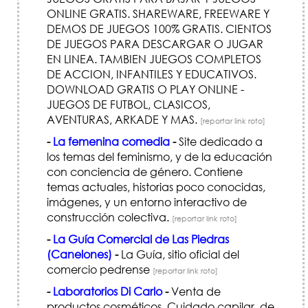
ONLINE GRATIS. SHAREWARE, FREEWARE Y
DEMOS DE JUEGOS 100% GRATIS. CIENTOS
DE JUEGOS PARA DESCARGAR O JUGAR
EN LINEA. TAMBIEN JUEGOS COMPLETOS
DE ACCION, INFANTILES Y EDUCATIVOS.
DOWNLOAD GRATIS O PLAY ONLINE -
JUEGOS DE FUTBOL, CLASICOS,
AVENTURAS, ARKADE Y MAS.
[reportar link roto]
-
La femenina comedia
-
Site dedicado a
los temas del feminismo, y de la educación
con conciencia de género. Contiene
temas actuales, historias poco conocidas,
imágenes, y un entorno interactivo de
construcción colectiva.
[reportar link roto]
-
La Guía Comercial de Las Piedras
(Canelones)
-
La Guía, sitio oficial del
comercio pedrense
[reportar link roto]
-
Laboratorios Di Carlo
-
Venta de
productos cosméticos. Cuidado capilar, de