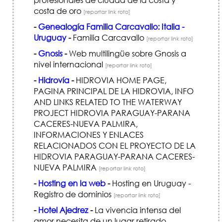
costa de oro
[reportar link roto]
-
Genealogía Familia Carcavallo: Italia -
Uruguay
-
Familia Carcavallo
[reportar link roto]
-
Gnosis
-
Web multilingüe sobre Gnosis a
nivel internacional
[reportar link roto]
-
Hidrovía
-
HIDROVIA HOME PAGE,
PAGINA PRINCIPAL DE LA HIDROVIA, INFO
AND LINKS RELATED TO THE WATERWAY
PROJECT HIDROVIA PARAGUAY-PARANA
CACERES-NUEVA PALMIRA,
INFORMACIONES Y ENLACES
RELACIONADOS CON EL PROYECTO DE LA
HIDROVIA PARAGUAY-PARANA CACERES-
NUEVA PALMIRA
[reportar link roto]
-
Hosting en la web
-
Hosting en Uruguay -
Registro de dominios
[reportar link roto]
-
Hotel Ajedrez
-
La vivencia intensa del
amor necesita de un lugar retirado,