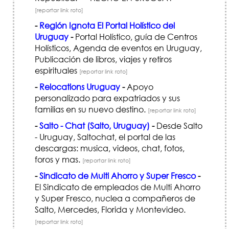
[reportar link roto]
-
Región Ignota El Portal Holístico del
Uruguay
-
Portal Holístico, guía de Centros
Holísticos, Agenda de eventos en Uruguay,
Publicación de libros, viajes y retiros
espirituales
[reportar link roto]
-
Relocations Uruguay
-
Apoyo
personalizado para expatriados y sus
familias en su nuevo destino.
[reportar link roto]
-
Salto - Chat (Salto, Uruguay)
-
Desde Salto
- Uruguay, Saltochat, el portal de las
descargas: musica, videos, chat, fotos,
foros y mas.
[reportar link roto]
-
Sindicato de Multi Ahorro y Super Fresco
-
El Sindicato de empleados de Multi Ahorro
y Super Fresco, nuclea a compañeros de
Salto, Mercedes, Florida y Montevideo.
[reportar link roto]