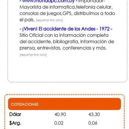
-
www.mundopc.com.uy
-
Importador-
Mayorista de informatica,telefonia celular,
consolas de juegos,GPS, distribuimos a todo
el pais.
[reportar link roto]
-
¡Viven! El accidente de los Andes - 1972
-
Sitio Oficial con la información completa
del accidente, bibliografía, información de
prensa, entrevistas, conferencias y más.
[reportar link roto]
COTIZACIONES
Dólar
40.90
43.30
$Arg.
0.02
0.06