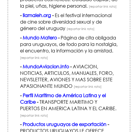
la piel, uñas, higiene personal.
[reportar link roto]
-
llamaleh.org
-
Es el festival internacional
de cine sobre diversidad sexual y de
género del uruguay
[reportar link roto]
-
Mundo Matero
-
Página de cita obligada
para uruguayos, de todo para la nostalgia,
el encuentro, la información y la amistad.
[reportar link roto]
-
MundoAviacion.Info
-
AVIACION,
NOTICIAS, ARTICULOS, MANUALES, FORO,
NEWSLETTER, AVIONES Y MAS SOBRE ESTE
APASIONANTE MUNDO
[reportar link roto]
-
Perfil Marítimo de América Latina y el
Caribe
-
TRANSPORTE MARITIMO Y
PUERTOS EN AMERICA LATINA Y EL CARIBE.
[reportar link roto]
-
Productos uruguayos de exportación
-
PRODUCTOS URUGUAYOS LE OFRECE