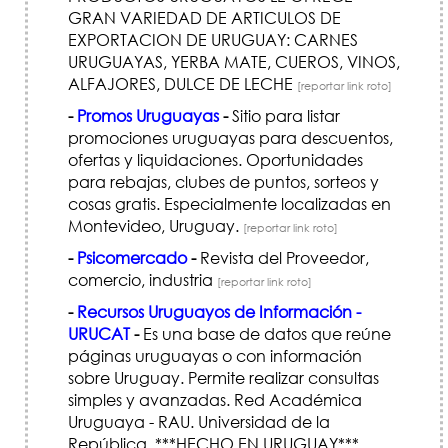
GRAN VARIEDAD DE ARTICULOS DE
EXPORTACION DE URUGUAY: CARNES
URUGUAYAS, YERBA MATE, CUEROS, VINOS,
ALFAJORES, DULCE DE LECHE
[reportar link roto]
-
Promos Uruguayas
-
Sitio para listar
promociones uruguayas para descuentos,
ofertas y liquidaciones. Oportunidades
para rebajas, clubes de puntos, sorteos y
cosas gratis. Especialmente localizadas en
Montevideo, Uruguay.
[reportar link roto]
-
Psicomercado
-
Revista del Proveedor,
comercio, industria
[reportar link roto]
-
Recursos Uruguayos de Información -
URUCAT
-
Es una base de datos que reúne
páginas uruguayas o con información
sobre Uruguay. Permite realizar consultas
simples y avanzadas. Red Académica
Uruguaya - RAU. Universidad de la
República. ***HECHO EN URUGUAY***