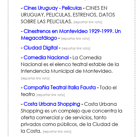
-
Cines Uruguay - Peliculas
-
CINES EN
URUGUAY, PELICULAS, ESTRENOS, DATOS
SOBRE LAS PELICULAS.
[reportar link roto]
-
Cinestrenos en Montevideo 1929-1999. Un
Megacatálogo
-
[reportar link roto]
-
Ciudad Digital
-
[reportar link roto]
-
Comedia Nacional
-
La Comedia
Nacional es el elenco teatral estable de la
Intendencia Municipal de Montevideo.
[reportar link roto]
-
Compañia Teatral Italia Fausta
-
Todo el
teatro
[reportar link roto]
-
Costa Urbana Shopping
-
Costa Urbana
Shopping es un complejo que concentra la
oferta comercial y de servicios, tanto
privados como públicos, de la Ciudad de
la Costa.
[reportar link roto]