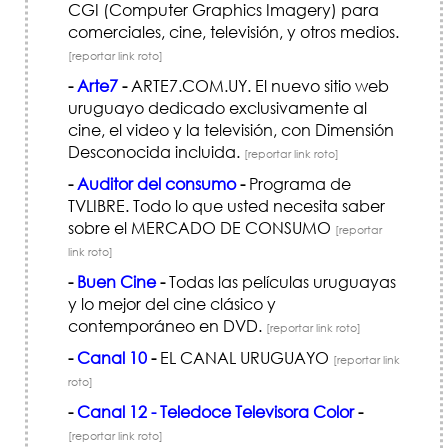
CGI (Computer Graphics Imagery) para
comerciales, cine, televisión, y otros medios.
[reportar link roto]
-
Arte7
-
ARTE7.COM.UY. El nuevo sitio web
uruguayo dedicado exclusivamente al
cine, el video y la televisión, con Dimensión
Desconocida incluida.
[reportar link roto]
-
Auditor del consumo
-
Programa de
TVLIBRE. Todo lo que usted necesita saber
sobre el MERCADO DE CONSUMO
[reportar
link roto]
-
Buen Cine
-
Todas las películas uruguayas
y lo mejor del cine clásico y
contemporáneo en DVD.
[reportar link roto]
-
Canal 10
-
EL CANAL URUGUAYO
[reportar link
roto]
-
Canal 12 - Teledoce Televisora Color
-
[reportar link roto]