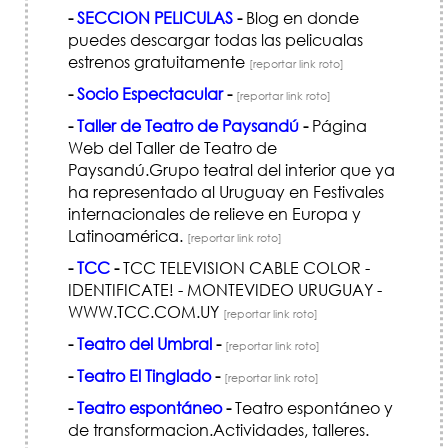
-
SECCION PELICULAS
-
Blog en donde
puedes descargar todas las pelicualas
estrenos gratuitamente
[reportar link roto]
-
Socio Espectacular
-
[reportar link roto]
-
Taller de Teatro de Paysandú
-
Página
Web del Taller de Teatro de
Paysandú.Grupo teatral del interior que ya
ha representado al Uruguay en Festivales
internacionales de relieve en Europa y
Latinoamérica.
[reportar link roto]
-
TCC
-
TCC TELEVISION CABLE COLOR -
IDENTIFICATE! - MONTEVIDEO URUGUAY -
WWW.TCC.COM.UY
[reportar link roto]
-
Teatro del Umbral
-
[reportar link roto]
-
Teatro El Tinglado
-
[reportar link roto]
-
Teatro espontáneo
-
Teatro espontáneo y
de transformacion.Actividades, talleres.