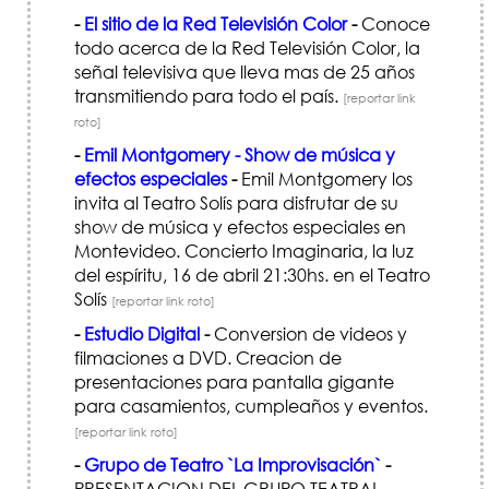
-
El sitio de la Red Televisión Color
-
Conoce
todo acerca de la Red Televisión Color, la
señal televisiva que lleva mas de 25 años
transmitiendo para todo el país.
[reportar link
roto]
-
Emil Montgomery - Show de música y
efectos especiales
-
Emil Montgomery los
invita al Teatro Solís para disfrutar de su
show de música y efectos especiales en
Montevideo. Concierto Imaginaria, la luz
del espíritu, 16 de abril 21:30hs. en el Teatro
Solís
[reportar link roto]
-
Estudio Digital
-
Conversion de videos y
filmaciones a DVD. Creacion de
presentaciones para pantalla gigante
para casamientos, cumpleaños y eventos.
[reportar link roto]
-
Grupo de Teatro `La Improvisación`
-
PRESENTACION DEL GRUPO TEATRAL