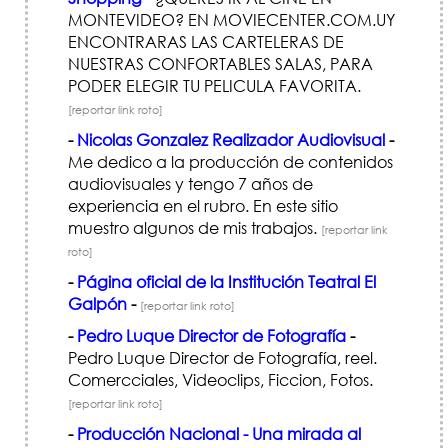
MONTEVIDEO? EN MOVIECENTER.COM.UY
ENCONTRARAS LAS CARTELERAS DE
NUESTRAS CONFORTABLES SALAS, PARA
PODER ELEGIR TU PELICULA FAVORITA.
[reportar link roto]
-
Nicolas Gonzalez Realizador Audiovisual
-
Me dedico a la producción de contenidos
audiovisuales y tengo 7 años de
experiencia en el rubro. En este sitio
muestro algunos de mis trabajos.
[reportar link
roto]
-
Página oficial de la Institución Teatral El
Galpón
-
[reportar link roto]
-
Pedro Luque Director de Fotografí­a
-
Pedro Luque Director de Fotografí­a, reel.
Comercciales, Videoclips, Ficcion, Fotos.
[reportar link roto]
-
Producción Nacional - Una mirada al