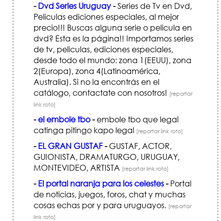
-
Dvd Series Uruguay
-
Series de Tv en Dvd,
Peliculas ediciones especiales, al mejor
precio!!! Buscas alguna serie o pelicula en
dvd? Esta es la página!! Importamos series
de tv, peliculas, ediciones especiales,
desde todo el mundo: zona 1(EEUU), zona
2(Europa), zona 4(Latinoamérica,
Australia). Si no la encontrás en el
catálogo, contactate con nosotros!
[reportar
link roto]
-
el embole tbo
-
embole tbo que legal
catinga pitingo kapo legal
[reportar link roto]
-
EL GRAN GUSTAF
-
GUSTAF, ACTOR,
GUIONISTA, DRAMATURGO, URUGUAY,
MONTEVIDEO, ARTISTA
[reportar link roto]
-
El portal naranja para los celestes
-
Portal
de noticias, juegos, foros, chat y muchas
cosas echas por y para uruguayos.
[reportar
link roto]