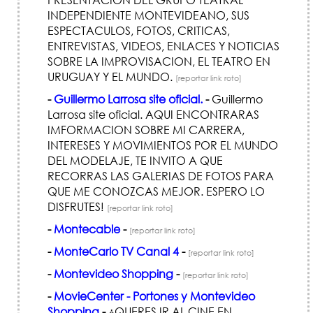
INDEPENDIENTE MONTEVIDEANO, SUS
ESPECTACULOS, FOTOS, CRITICAS,
ENTREVISTAS, VIDEOS, ENLACES Y NOTICIAS
SOBRE LA IMPROVISACION, EL TEATRO EN
URUGUAY Y EL MUNDO.
[reportar link roto]
-
Guillermo Larrosa site oficial.
-
Guillermo
Larrosa site oficial. AQUI ENCONTRARAS
IMFORMACION SOBRE MI CARRERA,
INTERESES Y MOVIMIENTOS POR EL MUNDO
DEL MODELAJE, TE INVITO A QUE
RECORRAS LAS GALERIAS DE FOTOS PARA
QUE ME CONOZCAS MEJOR. ESPERO LO
DISFRUTES!
[reportar link roto]
-
Montecable
-
[reportar link roto]
-
MonteCarlo TV Canal 4
-
[reportar link roto]
-
Montevideo Shopping
-
[reportar link roto]
-
MovieCenter - Portones y Montevideo
Shopping
-
¿QUERES IR AL CINE EN