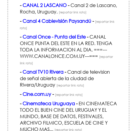
-
CANAL 2 LASCANO
-
Canal 2 de Lascano,
Rocha, Uruguay.
[reportar link roto]
-
Canal 4 Cablevisión Paysandú
-
[reportar link
roto]
-
Canal Once - Punta del Este
-
CANAL
ONCE PUNTA DEL ESTE EN LA RED. TENGA
TODA LA INFORMACION AL DIA. ===---
WWW.CANALONCE.COM.UY---===
[reportar
link roto]
-
Canal TV10 Rivera
-
Canal de television
de señal abierta de la ciudad de
Rivera/Uruguay
[reportar link roto]
-
Cine.com.uy
-
[reportar link roto]
-
Cinemateca Uruguaya
-
EN CINEMATECA
TODO EL BUEN CINE DEL URUGUAY Y EL
MUNDO, BASE DE DATOS, FESTIVALES,
ARCHIVO FILMICO, ESCUELA DE CINE Y
MUCHO MAS...
[reportar link roto]