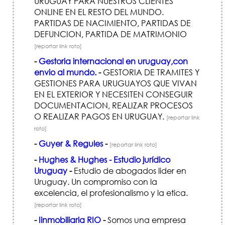
URUGUAY PARA NUESTROS CLIENTES
ONLINE EN EL RESTO DEL MUNDO.
PARTIDAS DE NACIMIENTO, PARTIDAS DE
DEFUNCION, PARTIDA DE MATRIMONIO
[reportar link roto]
-
Gestoria internacional en uruguay,con
envio al mundo.
-
GESTORIA DE TRAMITES Y
GESTIONES PARA URUGUAYOS QUE VIVAN
EN EL EXTERIOR Y NECESITEN CONSEGUIR
DOCUMENTACION, REALIZAR PROCESOS
O REALIZAR PAGOS EN URUGUAY.
[reportar link
roto]
-
Guyer & Regules
-
[reportar link roto]
-
Hughes & Hughes - Estudio jurídico
Uruguay
-
Estudio de abogados lider en
Uruguay. Un compromiso con la
excelencia, el profesionalismo y la etica.
[reportar link roto]
-
Iinmobiliaria RIO
-
Somos una empresa