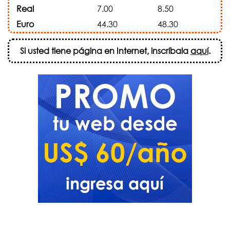
Real
7.00
8.50
Euro
44.30
48.30
Si usted tiene página en Internet, inscríbala
aquí
.