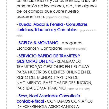
comercio exterior y zonas francas, la ley de
promoción de inversiones, etc., son algunos
de los campos que cubre nuestro
asesoramiento.
[reportar link roto]
-
Rueda, Abadi & Pereira - Consultores
Jurídicos, Tributarios y Contables
-
[reportar link
roto]
-
SCELZA & MONTANO
-
Abogados-
Escribanos y Contadores
[reportar link roto]
-
SERVICIO RAPIDO DE TRAMITES Y
GESTORIAS ON LINE
-
REALIZAMOS
TRAMITES Y/O GESTIONES EN URUGUAY
PARA NUESTROS CLIENTES ONLINE EN EL
RESTO DEL MUNDO. PARTIDAS DE
NACIMIENTO, PARTIDAS DE DEFUNCION,
PARTIDA DE MATRIMONIO
[reportar link roto]
-
Sosa, Noal Asociados Consultoría
contable fiscal
-
CONTAMOS CON AÑOS
DE EXPERIENCIA ASESORANDO A