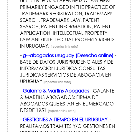
Uruguay. FOX & LAPENNE IS A LAW FIRM
PRIMARILY ENGAGED IN THE PRACTICE OF
TRADEMARK REGISTRATION, TRADEMARK
SEARCH, TRADEMARK LAW, PATENT
SEARCH, PATENT INFORMATION, PATENT
APPLICATION, INTELLECTUAL PROPERTY
LAW AND INTELLECTUAL PROPERTY RIGHTS
IN URUGUAY.
[reportar link roto]
-
g-l-abogados uruguay (Derecho online)
-
BASE DE DATOS JURISPRUDENCIALES Y DE
INFORMACION JURIDICA CONSULTAS
JURIDICAS SERVICIOS DE ABOGACIA EN
URUGUAY
[reportar link roto]
-
Galante & Martins Abogados
-
GALANTE
& MARTINS ABOGADOS: FIRMA DE
ABOGADOS QUE ESTAN EN EL MERCADO
DESDE 1951
[reportar link roto]
-
GESTIONES A TIEMPO EN EL URUGUAY.
-
REALIZAMOS TRAMITES Y/O GESTIONES EN