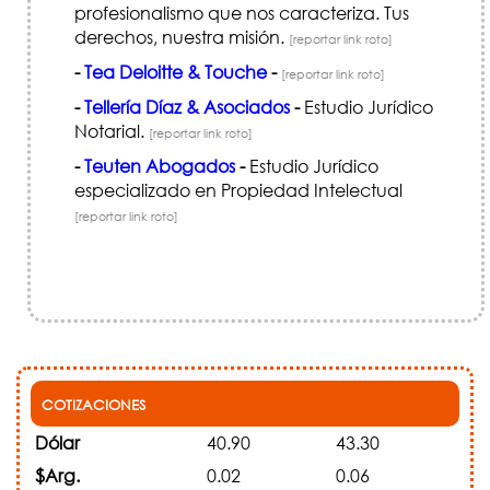
profesionalismo que nos caracteriza. Tus
derechos, nuestra misión.
[reportar link roto]
-
Tea Deloitte & Touche
-
[reportar link roto]
-
Tellería Díaz & Asociados
-
Estudio Jurídico
Notarial.
[reportar link roto]
-
Teuten Abogados
-
Estudio Jurídico
especializado en Propiedad Intelectual
[reportar link roto]
COTIZACIONES
Dólar
40.90
43.30
$Arg.
0.02
0.06