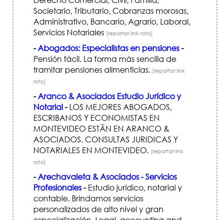
Societario, Tributario, Cobranzas morosas,
Administrativo, Bancario, Agrario, Laboral,
Servicios Notariales
[reportar link roto]
-
Abogados: Especialistas en pensiones
-
Pensión fácil. La forma más sencilla de
tramitar pensiones alimenticias.
[reportar link
roto]
-
Aranco & Asociados Estudio Jurídico y
Notarial
-
LOS MEJORES ABOGADOS,
ESCRIBANOS Y ECONOMISTAS EN
MONTEVIDEO ESTÃN EN ARANCO &
ASOCIADOS. CONSULTAS JURI­DICAS Y
NOTARIALES EN MONTEVIDEO.
[reportar link
roto]
-
Arechavaleta & Asociados - Servicios
Profesionales
-
Estudio jurídico, notarial y
contable. Brindamos servicios
personalizados de alto nivel y gran
especialización. Legal, accounting and