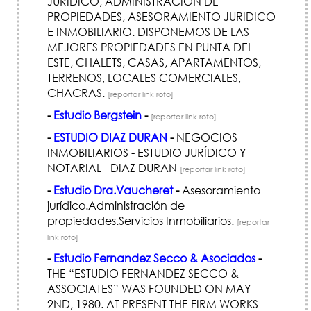
JURIDICO, ADMINISTRACION DE
PROPIEDADES, ASESORAMIENTO JURIDICO
E INMOBILIARIO. DISPONEMOS DE LAS
MEJORES PROPIEDADES EN PUNTA DEL
ESTE, CHALETS, CASAS, APARTAMENTOS,
TERRENOS, LOCALES COMERCIALES,
CHACRAS.
[reportar link roto]
-
Estudio Bergstein
-
[reportar link roto]
-
ESTUDIO DIAZ DURAN
-
NEGOCIOS
INMOBILIARIOS - ESTUDIO JURÍDICO Y
NOTARIAL - DIAZ DURAN
[reportar link roto]
-
Estudio Dra.Vaucheret
-
Asesoramiento
jurídico.Administración de
propiedades.Servicios Inmobiliarios.
[reportar
link roto]
-
Estudio Fernandez Secco & Asociados
-
THE “ESTUDIO FERNANDEZ SECCO &
ASSOCIATES” WAS FOUNDED ON MAY
2ND, 1980. AT PRESENT THE FIRM WORKS