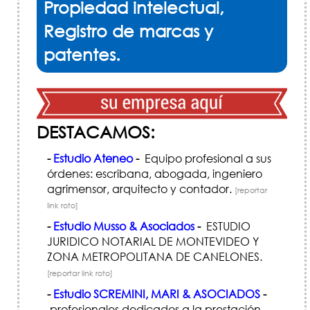
Propiedad intelectual,
Registro de marcas y
patentes.
DESTACAMOS:
-
Estudio Ateneo
-
Equipo profesional a sus
órdenes: escribana, abogada, ingeniero
agrimensor, arquitecto y contador.
[reportar
link roto]
-
Estudio Musso & Asociados
-
ESTUDIO
JURI­DICO NOTARIAL DE MONTEVIDEO Y
ZONA METROPOLITANA DE CANELONES.
[reportar link roto]
-
Estudio SCREMINI, MARI & ASOCIADOS
-
profesionales dedicados a la prestación