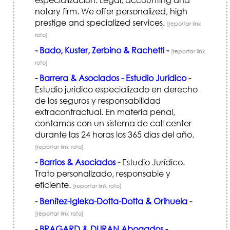
notary firm. We offer personalized, high
prestige and specialized services.
[reportar link
roto]
-
Bado, Kuster, Zerbino & Rachetti
-
[reportar link
roto]
-
Barrera & Asociados - Estudio Jurídico
-
Estudio juridico especializado en derecho
de los seguros y responsabilidad
extracontractual. En materia penal,
contamos con un sistema de call center
durante las 24 horas los 365 dias del año.
[reportar link roto]
-
Barrios & Asociados
-
Estudio Jurídico.
Trato personalizado, responsable y
eficiente.
[reportar link roto]
-
Benítez-Igleka-Dotta-Dotta & Orihuela
-
[reportar link roto]
-
BRAGARD & DURAN Abogados
-