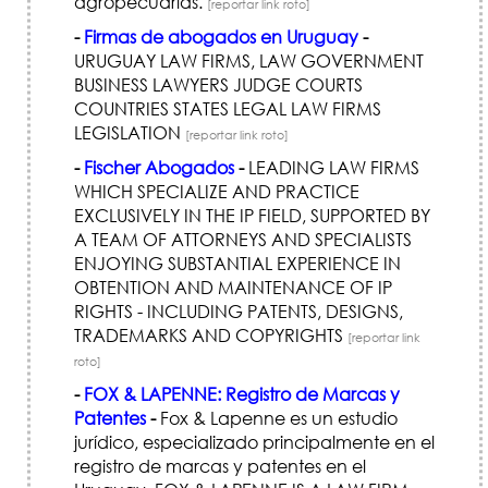
agropecuarias.
[reportar link roto]
-
Firmas de abogados en Uruguay
-
URUGUAY LAW FIRMS, LAW GOVERNMENT
BUSINESS LAWYERS JUDGE COURTS
COUNTRIES STATES LEGAL LAW FIRMS
LEGISLATION
[reportar link roto]
-
Fischer Abogados
-
LEADING LAW FIRMS
WHICH SPECIALIZE AND PRACTICE
EXCLUSIVELY IN THE IP FIELD, SUPPORTED BY
A TEAM OF ATTORNEYS AND SPECIALISTS
ENJOYING SUBSTANTIAL EXPERIENCE IN
OBTENTION AND MAINTENANCE OF IP
RIGHTS - INCLUDING PATENTS, DESIGNS,
TRADEMARKS AND COPYRIGHTS
[reportar link
roto]
-
FOX & LAPENNE: Registro de Marcas y
Patentes
-
Fox & Lapenne es un estudio
jurídico, especializado principalmente en el
registro de marcas y patentes en el