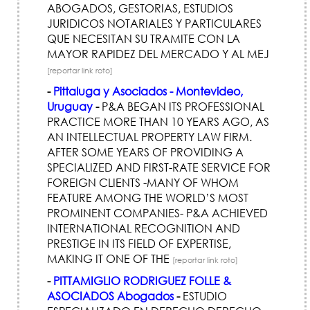
ABOGADOS, GESTORIAS, ESTUDIOS
JURIDICOS NOTARIALES Y PARTICULARES
QUE NECESITAN SU TRAMITE CON LA
MAYOR RAPIDEZ DEL MERCADO Y AL MEJ
[reportar link roto]
-
Pittaluga y Asociados - Montevideo,
Uruguay
-
P&A BEGAN ITS PROFESSIONAL
PRACTICE MORE THAN 10 YEARS AGO, AS
AN INTELLECTUAL PROPERTY LAW FIRM.
AFTER SOME YEARS OF PROVIDING A
SPECIALIZED AND FIRST-RATE SERVICE FOR
FOREIGN CLIENTS -MANY OF WHOM
FEATURE AMONG THE WORLD’S MOST
PROMINENT COMPANIES- P&A ACHIEVED
INTERNATIONAL RECOGNITION AND
PRESTIGE IN ITS FIELD OF EXPERTISE,
MAKING IT ONE OF THE
[reportar link roto]
-
PITTAMIGLIO RODRIGUEZ FOLLE &
ASOCIADOS Abogados
-
ESTUDIO