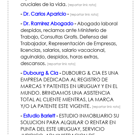
cruciales de la vida.
[reportar link roto]
-
Dr. Carlos Aparicio
-
[reportar link roto]
-
Dr. Ramirez Abogado
-
Abogado laboral
despidos, reclamos ante Ministerio de
Trabajo, Consultas Gratis. Defensa del
Trabajador, Representación de Empresas,
licencias, salarios, salario vacacional,
aguinaldo, despidos, horas extras,
descansos.
[reportar link roto]
-
Dubourg & Cia
-
DUBOURG & CIA ES UNA
EMPRESA DEDICADA AL REGISTRO DE
MARCAS Y PATENTES EN URUGUAY Y EN EL
MUNDO. BRINDAMOS UNA ASISTENCIA
TOTAL AL CLIENTE MIENTRAS, LA MARCA
Y/O LA PATENTE ESTE VIGENTE.
[reportar link roto]
-
Estudio Barlett
-
ESTUDIO INMOBILIARIO SU
SOLUCION PARA ALQUILAR O RENTAR EN
PUNTA DEL ESTE URUGUAY, SERVICIO