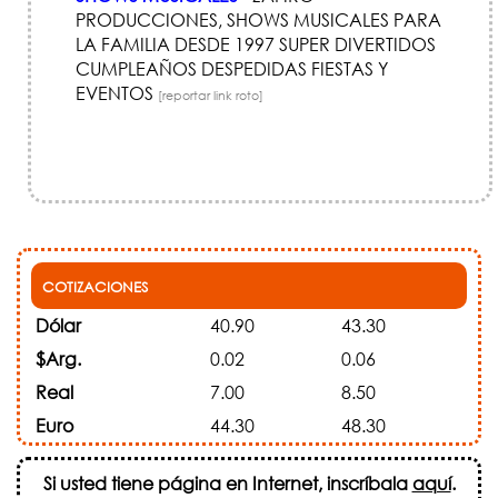
PRODUCCIONES, SHOWS MUSICALES PARA
LA FAMILIA DESDE 1997 SUPER DIVERTIDOS
CUMPLEAÑOS DESPEDIDAS FIESTAS Y
EVENTOS
[reportar link roto]
COTIZACIONES
Dólar
40.90
43.30
$Arg.
0.02
0.06
Real
7.00
8.50
Euro
44.30
48.30
Si usted tiene página en Internet, inscríbala
aquí
.