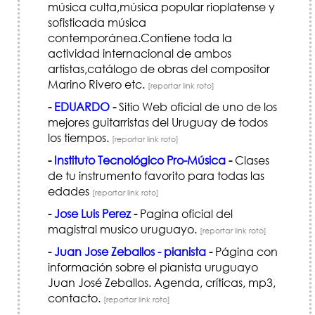
música culta,música popular rioplatense y
sofisticada música
contemporánea.Contiene toda la
actividad internacional de ambos
artistas,catálogo de obras del compositor
Marino Rivero etc.
[reportar link roto]
-
EDUARDO
-
Sitio Web oficial de uno de los
mejores guitarristas del Uruguay de todos
los tiempos.
[reportar link roto]
-
Instituto Tecnológico Pro-Música
-
Clases
de tu instrumento favorito para todas las
edades
[reportar link roto]
-
Jose Luis Perez
-
Pagina oficial del
magistral musico uruguayo.
[reportar link roto]
-
Juan Jose Zeballos - pianista
-
Página con
información sobre el pianista uruguayo
Juan José Zeballos. Agenda, críticas, mp3,
contacto.
[reportar link roto]