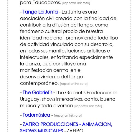
para Educadores.
[reportar link roto]
-
Tango La Junta
-
La Junta es una
asociación civil creada con la finalidad de
contribuir a la difusión del tango, como
fenómeno cultural propio de nuestra
identidad nacional, promoviendo todo tipo
de actividad vinculada con su desarrollo,
en todas sus manifestaciones artísticas e
intelectuales, enfatizando especialmente
la danza, que constituye una
manifestación central en el
desenvolvimiento del tango
contemporáneo.
[reportar link roto]
-
The Gabriel´s
-
The Gabriel´s Producciones
Uruguay, shows interacrivos, canto, buena
musica y toda diversión
[reportar link roto]
-
Todomúsica
-
[reportar link roto]
-
ZAFIRO PRODUCCIONES - ANIMACION,
SHOWS MUSICALES
-
ZAFIRO