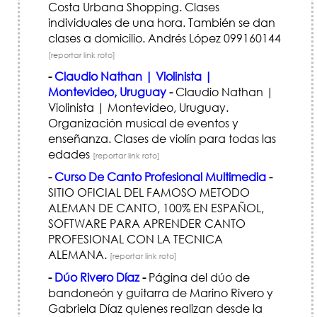
Costa Urbana Shopping. Clases
individuales de una hora. También se dan
clases a domicilio. Andrés López 099160144
[reportar link roto]
-
Claudio Nathan | Violinista |
Montevideo, Uruguay
-
Claudio Nathan |
Violinista | Montevideo, Uruguay.
Organización musical de eventos y
enseñanza. Clases de violín para todas las
edades
[reportar link roto]
-
Curso De Canto Profesional Multimedia
-
SITIO OFICIAL DEL FAMOSO METODO
ALEMAN DE CANTO, 100% EN ESPAÑOL,
SOFTWARE PARA APRENDER CANTO
PROFESIONAL CON LA TECNICA
ALEMANA.
[reportar link roto]
-
Dúo Rivero Díaz
-
Página del dúo de
bandoneón y guitarra de Marino Rivero y
Gabriela Díaz quienes realizan desde la