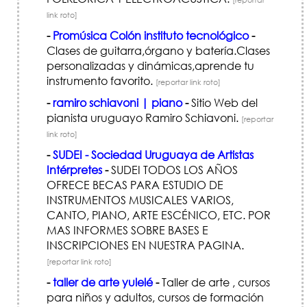
link roto]
-
Promúsica Colón instituto tecnológico
-
Clases de guitarra,órgano y batería.Clases
personalizadas y dinámicas,aprende tu
instrumento favorito.
[reportar link roto]
-
ramiro schiavoni | piano
-
Sitio Web del
pianista uruguayo Ramiro Schiavoni.
[reportar
link roto]
-
SUDEI - Sociedad Uruguaya de Artistas
Intérpretes
-
SUDEI TODOS LOS AÑOS
OFRECE BECAS PARA ESTUDIO DE
INSTRUMENTOS MUSICALES VARIOS,
CANTO, PIANO, ARTE ESCÉNICO, ETC. POR
MAS INFORMES SOBRE BASES E
INSCRIPCIONES EN NUESTRA PAGINA.
[reportar link roto]
-
taller de arte yulelé
-
Taller de arte , cursos
para niños y adultos, cursos de formación