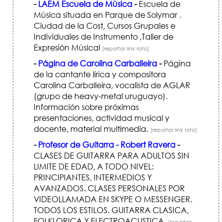
-
LAEM Escuela de Mùsica
-
Escuela de
Mùsica situada en Parque de Solymar .
Ciudad de la Cost, Cursos Grupales e
Individuales de Instrumento ,Taller de
Expresiòn Mùsical
[reportar link roto]
-
Página de Carolina Carballeira
-
Página
de la cantante lírica y compositora
Carolina Carballeira, vocalista de AGLAR
(grupo de heavy-metal uruguayo).
Información sobre próximas
presentaciones, actividad musical y
docente, material multimedia.
[reportar link roto]
-
Profesor de Guitarra - Robert Ravera
-
CLASES DE GUITARRA PARA ADULTOS SIN
LIMITE DE EDAD, A TODO NIVEL:
PRINCIPIANTES, INTERMEDIOS Y
AVANZADOS. CLASES PERSONALES POR
VIDEOLLAMADA EN SKYPE O MESSENGER.
TODOS LOS ESTILOS. GUITARRA CLASICA,
FOLKLORICA Y ELECTROACUSTICA.
[reportar