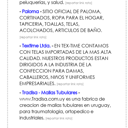
peluquerías, y salud.
[reportar link roto]
-
Paloma
-
SITIO OFICIAL DE PALOMA,
CORTINADOS, ROPA PARA EL HOGAR,
TAPICERIA, TOALLAS, TELAS,
ACOLCHADOS, ARTICULOS DE BAÑO.
[reportar link roto]
-
Textime Ltda.
-
EN TEX-TIME CONTAMOS
CON TELAS IMPORTADAS DE LA MAS ALTA
CALIDAD. NUESTROS PRODUCTOS ESTAN
DIRIGIDOS A LA INDUSTRIA DE LA
CONFECCION PARA DAMAS,
CABALLEROS, NIñOS Y UNIFORMES
EMPRESARIALES.
[reportar link roto]
-
Tradisa - Mallas Tubulares
-
www.Tradisa.com.uy es una fabrica de
creacion de mallas tubulares en uruguay,
para traumatologia, ortopedico e
industriales.
[reportar link roto]