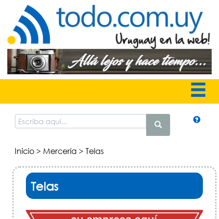
Inicio
>
Mercería
> Telas
Telas