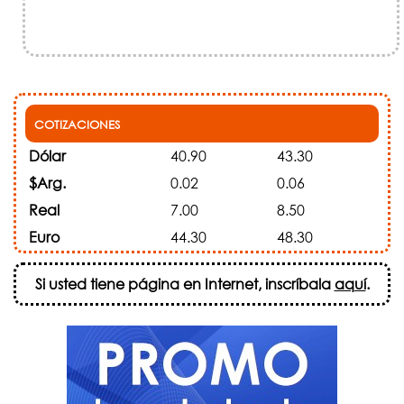
COTIZACIONES
Dólar
40.90
43.30
$Arg.
0.02
0.06
Real
7.00
8.50
Euro
44.30
48.30
Si usted tiene página en Internet, inscríbala
aquí
.