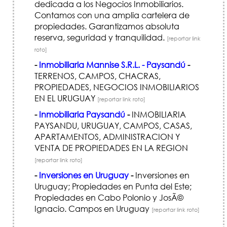
dedicada a los Negocios Inmobiliarios.
Contamos con una amplia cartelera de
propiedades. Garantizamos absoluta
reserva, seguridad y tranquilidad.
[reportar link
roto]
-
Inmobiliaria Mannise S.R.L. - Paysandú
-
TERRENOS, CAMPOS, CHACRAS,
PROPIEDADES, NEGOCIOS INMOBILIARIOS
EN EL URUGUAY
[reportar link roto]
-
Inmobiliaria Paysandú
-
INMOBILIARIA
PAYSANDU, URUGUAY, CAMPOS, CASAS,
APARTAMENTOS, ADMINISTRACION Y
VENTA DE PROPIEDADES EN LA REGION
[reportar link roto]
-
Inversiones en Uruguay
-
Inversiones en
Uruguay; Propiedades en Punta del Este;
Propiedades en Cabo Polonio y JosÃ©
Ignacio. Campos en Uruguay
[reportar link roto]