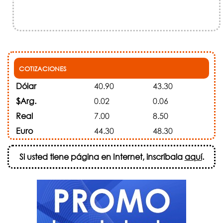
COTIZACIONES
Dólar
40.90
43.30
$Arg.
0.02
0.06
Real
7.00
8.50
Euro
44.30
48.30
Si usted tiene página en Internet, inscríbala
aquí
.