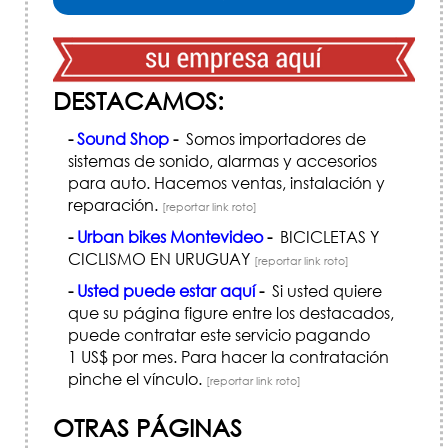
DESTACAMOS:
-
Sound Shop
-
Somos importadores de
sistemas de sonido, alarmas y accesorios
para auto. Hacemos ventas, instalación y
reparación.
[reportar link roto]
-
Urban bikes Montevideo
-
BICICLETAS Y
CICLISMO EN URUGUAY
[reportar link roto]
-
Usted puede estar aquí
-
Si usted quiere
que su página figure entre los destacados,
puede contratar este servicio pagando
1 US$ por mes. Para hacer la contratación
pinche el vínculo.
[reportar link roto]
OTRAS PÁGINAS