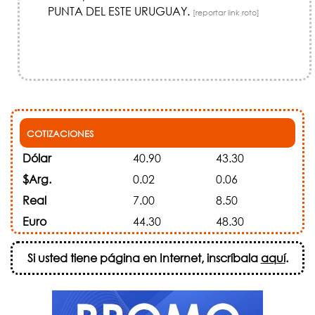
PUNTA DEL ESTE URUGUAY.
[reportar link roto]
COTIZACIONES
Dólar
40.90
43.30
$Arg.
0.02
0.06
Real
7.00
8.50
Euro
44.30
48.30
Si usted tiene página en Internet, inscríbala
aquí
.