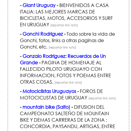
-
Giant Uruguay
-
BIENVENIDOS A CASA
ITALIA: LAS MEJORES MARCAS DE
BICICLETAS, MOTOS, ACCESORIOS Y SURF
EN URUGUAY
[reportar link roto]
-
Gonchi Rodriguez
-
Todo sobre la vida de
Gonchi, fotos, links a otras paginas de
Gonchi, etc.
[reportar link roto]
-
Gonzalo Rodríguez: Recuerdos de Un
Grande
-
PAGINA DE HOMENAJE AL
FALLECIDO PILOTO URUGUAYO CON
INFORMACION, FOTOS Y POEMAS ENTRE
OTRAS COSAS.
[reportar link roto]
-
Motociclistas Uruguayos
-
FOROS DE
MOTOCICLISTAS DE URUGUAY
[reportar link roto]
-
mountain bike (Salto)
-
DIFUSION DEL
CAMPEONATO SALTEÑO DE MOUNTAIN
BIKE Y DEMAS CARRERAS DE LA ZONA :
CONCORDIA, PAYSANDU, ARTIGAS, ENTRE