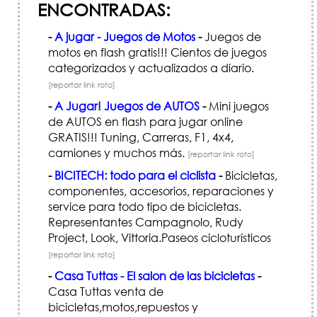
ENCONTRADAS:
-
A jugar - Juegos de Motos
-
Juegos de
motos en flash gratis!!! Cientos de juegos
categorizados y actualizados a diario.
[reportar link roto]
-
A Jugar! Juegos de AUTOS
-
Mini juegos
de AUTOS en flash para jugar online
GRATIS!!! Tuning, Carreras, F1, 4x4,
camiones y muchos más.
[reportar link roto]
-
BICITECH: todo para el ciclista
-
Bicicletas,
componentes, accesorios, reparaciones y
service para todo tipo de bicicletas.
Representantes Campagnolo, Rudy
Project, Look, Vittoria.Paseos cicloturísticos
[reportar link roto]
-
Casa Tuttas - El salon de las bicicletas
-
Casa Tuttas venta de
bicicletas,motos,repuestos y