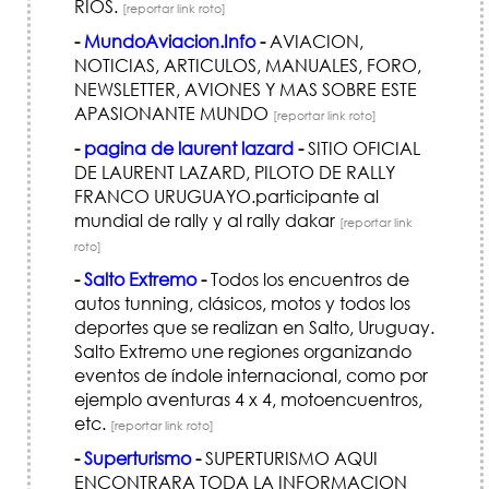
RIOS.
[reportar link roto]
-
MundoAviacion.Info
-
AVIACION,
NOTICIAS, ARTICULOS, MANUALES, FORO,
NEWSLETTER, AVIONES Y MAS SOBRE ESTE
APASIONANTE MUNDO
[reportar link roto]
-
pagina de laurent lazard
-
SITIO OFICIAL
DE LAURENT LAZARD, PILOTO DE RALLY
FRANCO URUGUAYO.participante al
mundial de rally y al rally dakar
[reportar link
roto]
-
Salto Extremo
-
Todos los encuentros de
autos tunning, clásicos, motos y todos los
deportes que se realizan en Salto, Uruguay.
Salto Extremo une regiones organizando
eventos de índole internacional, como por
ejemplo aventuras 4 x 4, motoencuentros,
etc.
[reportar link roto]
-
Superturismo
-
SUPERTURISMO AQUI
ENCONTRARA TODA LA INFORMACION