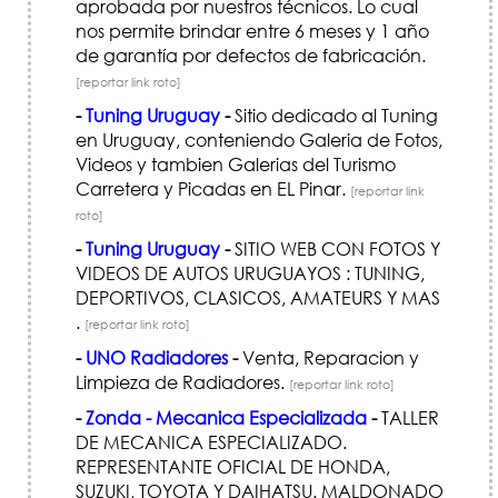
aprobada por nuestros técnicos. Lo cual
nos permite brindar entre 6 meses y 1 año
de garantía por defectos de fabricación.
[reportar link roto]
-
Tuning Uruguay
-
Sitio dedicado al Tuning
en Uruguay, conteniendo Galeria de Fotos,
Videos y tambien Galerias del Turismo
Carretera y Picadas en EL Pinar.
[reportar link
roto]
-
Tuning Uruguay
-
SITIO WEB CON FOTOS Y
VIDEOS DE AUTOS URUGUAYOS : TUNING,
DEPORTIVOS, CLASICOS, AMATEURS Y MAS
.
[reportar link roto]
-
UNO Radiadores
-
Venta, Reparacion y
Limpieza de Radiadores.
[reportar link roto]
-
Zonda - Mecanica Especializada
-
TALLER
DE MECANICA ESPECIALIZADO.
REPRESENTANTE OFICIAL DE HONDA,
SUZUKI, TOYOTA Y DAIHATSU. MALDONADO