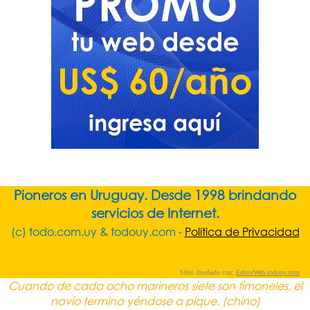
Pioneros en Uruguay. Desde 1998 brindando
servicios de Internet.
(c) todo.com.uy & todouy.com -
Política de Privacidad
Sitio diseñado con:
EditorWeb.todouy.com
Cuando de cada ocho marineros siete son timoneles, el
navío termina yéndose a pique. (chino)