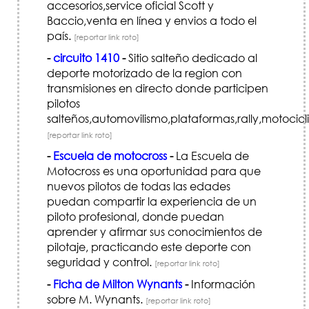
accesorios,service oficial Scott y
Baccio,venta en línea y envios a todo el
país.
[reportar link roto]
-
circuito 1410
-
Sitio salteño dedicado al
deporte motorizado de la region con
transmisiones en directo donde participen
pilotos
salteños,automovilismo,plataformas,rally,motocicl
[reportar link roto]
-
Escuela de motocross
-
La Escuela de
Motocross es una oportunidad para que
nuevos pilotos de todas las edades
puedan compartir la experiencia de un
piloto profesional, donde puedan
aprender y afirmar sus conocimientos de
pilotaje, practicando este deporte con
seguridad y control.
[reportar link roto]
-
Ficha de Milton Wynants
-
Información
sobre M. Wynants.
[reportar link roto]