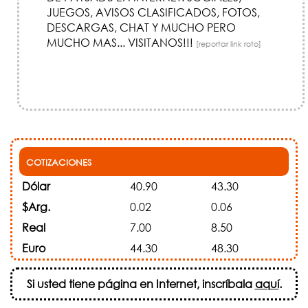
JUEGOS, AVISOS CLASIFICADOS, FOTOS,
DESCARGAS, CHAT Y MUCHO PERO
MUCHO MAS... VISITANOS!!!
[reportar link roto]
COTIZACIONES
Dólar
40.90
43.30
$Arg.
0.02
0.06
Real
7.00
8.50
Euro
44.30
48.30
Si usted tiene página en Internet, inscríbala
aquí
.