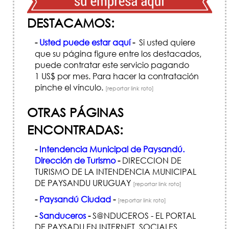
DESTACAMOS:
-
Usted puede estar aquí
-
Si usted quiere
que su página figure entre los destacados,
puede contratar este servicio pagando
1 US$ por mes. Para hacer la contratación
pinche el vínculo.
[reportar link roto]
OTRAS PÁGINAS
ENCONTRADAS:
-
Intendencia Municipal de Paysandú.
Dirección de Turismo
-
DIRECCION DE
TURISMO DE LA INTENDENCIA MUNICIPAL
DE PAYSANDU URUGUAY
[reportar link roto]
-
Paysandú Ciudad
-
[reportar link roto]
-
Sanduceros
-
S@NDUCEROS - EL PORTAL
DE PAYSADU EN INTERNET. SOCIALES,