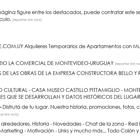
página figure entre los destacados, puede contratar este 
nculo.
[reportar link roto]
OM.UY Alquileres Temporarios de Apartamentos con Mu
RIO LA COMERCIAL DE MONTEVIDEO-URUGUAY
[reportar link ro
 DE LAS OBRAS DE LA EMPRESA CONSTRUCTORA BELLO Y 
 CULTURAL - CASA MUSEO CASTILLO PITTAMIGLIO - MONT
S QUE SE DESARROLLAN Y DATOS HISTÓRICOS DEL LUGAR
-
Disfrutá de tu lugar. Nuestra historia, promociones, fotos, c
ar link roto]
lrededores. Historia - Novedades - Chat de la zona - Red L
rketing - Motivación - Links y mucho más... Todo Colón y