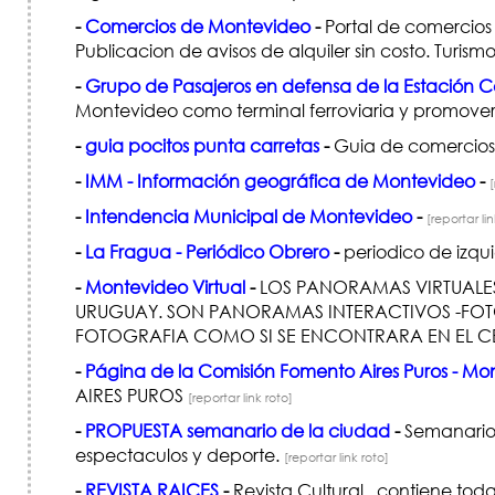
-
Comercios de Montevideo
-
Portal de comercios 
Publicacion de avisos de alquiler sin costo. Turis
-
Grupo de Pasajeros en defensa de la Estación C
Montevideo como terminal ferroviaria y promover 
-
guia pocitos punta carretas
-
Guia de comercios, 
-
IMM - Información geográfica de Montevideo
-
[
-
Intendencia Municipal de Montevideo
-
[reportar lin
-
La Fragua - Periódico Obrero
-
periodico de izqu
-
Montevideo Virtual
-
LOS PANORAMAS VIRTUALES
URUGUAY. SON PANORAMAS INTERACTIVOS -FOT
FOTOGRAFIA COMO SI SE ENCONTRARA EN EL CE
-
Página de la Comisión Fomento Aires Puros - Mo
AIRES PUROS
[reportar link roto]
-
PROPUESTA semanario de la ciudad
-
Semanario 
espectaculos y deporte.
[reportar link roto]
-
REVISTA RAICES
-
Revista Cultural , contiene to