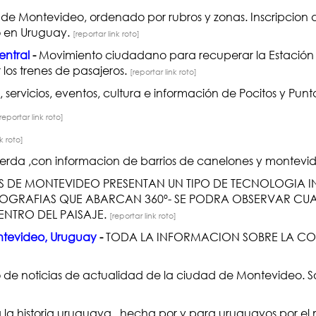
de Montevideo, ordenado por rubros y zonas. Inscripcion d
mo en Uruguay.
[reportar link roto]
entral
-
Movimiento ciudadano para recuperar la Estación
los trenes de pasajeros.
[reportar link roto]
servicios, eventos, cultura e información de Pocitos y Pun
reportar link roto]
k roto]
ierda ,con informacion de barrios de canelones y montev
 DE MONTEVIDEO PRESENTAN UN TIPO DE TECNOLOGIA IN
OGRAFIAS QUE ABARCAN 360º- SE PODRA OBSERVAR CUA
NTRO DEL PAISAJE.
[reportar link roto]
ntevideo, Uruguay
-
TODA LA INFORMACION SOBRE LA C
de noticias de actualidad de la ciudad de Montevideo. So
da la historia uruguaya , hecha por y para uruguayos por 