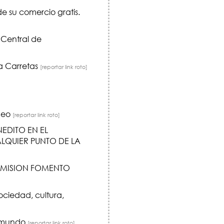
e su comercio gratis.
 Central de
ta Carretas
[reportar link roto]
ideo
[reportar link roto]
EDITO EN EL
LQUIER PUNTO DE LA
OMISION FOMENTO
ciedad, cultura,
el mundo
[reportar link roto]