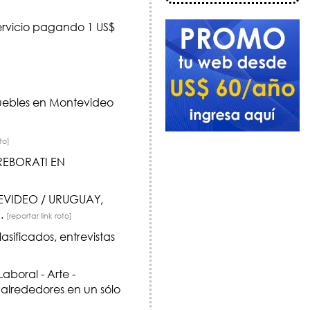
servicio pagando 1 US$
ebles en Montevideo
to]
REBORATI EN
EVIDEO / URUGUAY,
.
[reportar link roto]
lasificados, entrevistas
aboral - Arte -
 alrededores en un sólo