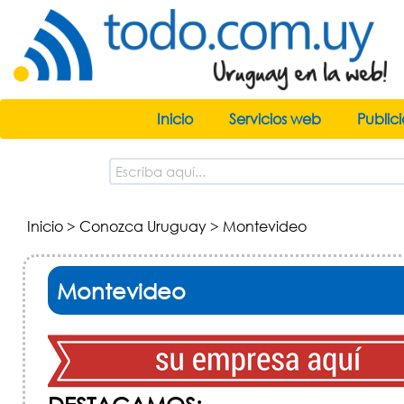
Inicio
Servicios web
Public
Inicio
>
Conozca Uruguay
> Montevideo
Montevideo