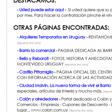
DESTACAMOS:
-
Usted puede estar aquí
-
Si usted quiere que su 
por mes. Para hacer la contratación pinche el ví
OTRAS PÁGINAS ENCONTRADAS:
-
Alquileres Temporarios en Uruguay
-
RENTAHOME.C
[reportar link roto]
-
Barrio la comercial
-
PAGINA DEDICADA AL BAR
-
Bello y Reborati
-
FOTOS, HISTORIA Y ANECDOTAS
MONTEVIDEO URUGUAY
[reportar link roto]
-
Castillo Pittamiglio
-
PÁGINA OFICIAL DEL CENTRO
CON INFORMACIÓN ACERCA DE LAS ACTIVIDADE
-
Ciudad Malvín. La nueva forma de vivir el Barrio
especiales, artículos de interés y mucho más.
[report
-
Colón y alrededores
-
Portal dedicado a Colón y a
Comercios - Empresas - Cupones de Descuento - Ma
lugar... www.colon.com.uy
[reportar link roto]