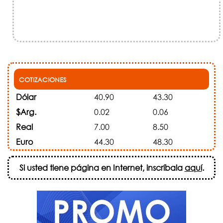
COTIZACIONES
Dólar
40.90
43.30
$Arg.
0.02
0.06
Real
7.00
8.50
Euro
44.30
48.30
Si usted tiene página en Internet, inscríbala
aquí
.