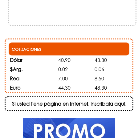
COTIZACIONES
Dólar
40.90
43.30
$Arg.
0.02
0.06
Real
7.00
8.50
Euro
44.30
48.30
Si usted tiene página en Internet, inscríbala
aquí
.