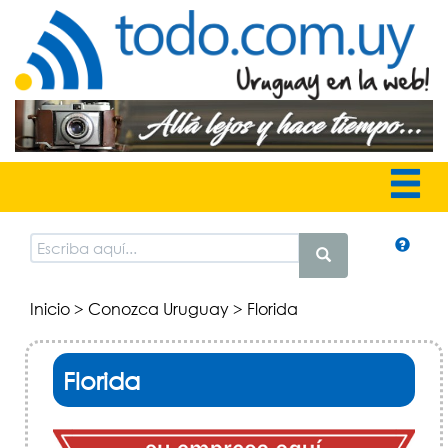
Inicio
>
Conozca Uruguay
> Florida
Florida