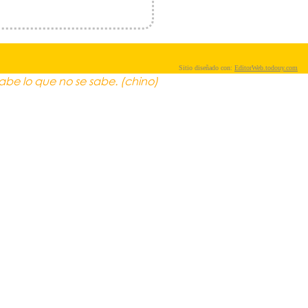
Sitio diseñado con:
EditorWeb.todouy.com
abe lo que no se sabe. (chino)