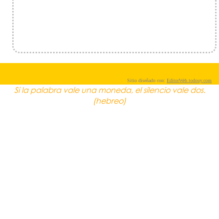
Sitio diseñado con:
EditorWeb.todouy.com
Si la palabra vale una moneda, el silencio vale dos.
(hebreo)