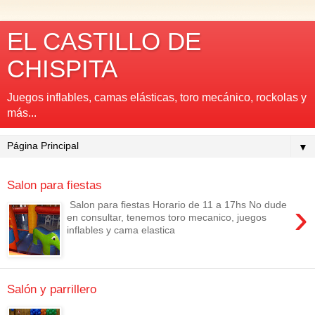
EL CASTILLO DE
CHISPITA
Juegos inflables, camas elásticas, toro mecánico, rockolas y
más...
▼
Salon para fiestas
›
Salon para fiestas Horario de 11 a 17hs No dude
en consultar, tenemos toro mecanico, juegos
inflables y cama elastica
Salón y parrillero