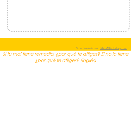
Sitio diseñado con:
EditorWeb.todouy.com
Si tu mal tiene remedio, ¿por qué te afliges? Si no lo tiene
¿por qué te afliges? (inglés)