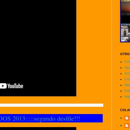
OTRO
CAI
Apu
Ac
Col
Mes
Est
Imp
COLA
S 2013:::::segundo desfile!!!