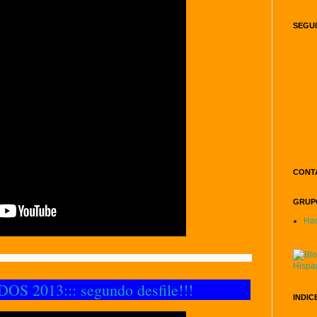
SEGU
CONT
GRUPO
Hac
S 2013::: segundo desfile!!!
INDIC