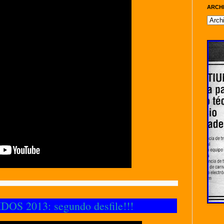
ARCH
OS 2013: segundo desfile!!!