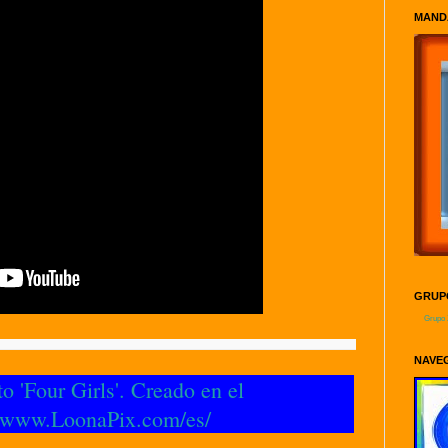
MAND
GRUPO
Grupo 
NAVEG
to 'Four Girls'. Creado en el
//www.LoonaPix.com/es/