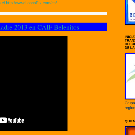
en el http://www.LoonaPix.com/es/
Madre 2013 en CAIF Belenitos
INICI
TRANS
DECU
DE LA
Grupo 
region
QUIE