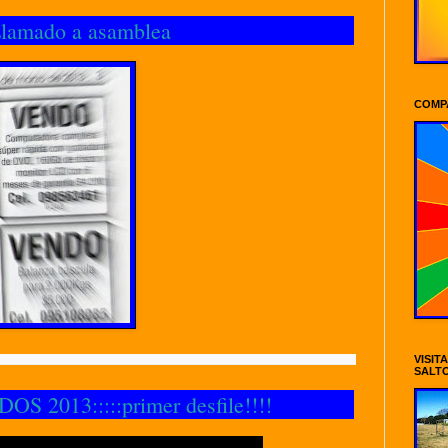
lamado a asamblea
COMP
VISIT
SALT
S 2013:::::primer desfile!!!!