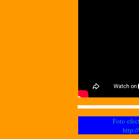
Foto efec
http: