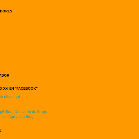
IDORES
ADOR
 XXI EN "FACEBOOK"
é click aquí
E