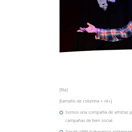
[fila]
[tamaño de columna = «6»]
Somos una compañía de artistas pr
campañas de bien social.
Desde 1995 trabajamos ininterrum