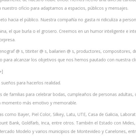
nuestro oficio para adaptarnos a espacios, públicos y mensajes.
eto hacia el público.
Nuestra compañía no gasta ni ridiculiza a person
na, el que burla o el grosero.
Creemos en un humor inteligente e inte
sorpresa.
enograf @ s, titiriter @ s, bailarien @ s, productores, compositores,
o para alcanzar los objetivos que nos hemos pautado con nuestra clie
»]
 sueños para hacerlos realidad.
os de familias para celebrar bodas, cumpleaños de personas adultas, c
un momento más emotivo y memorable.
 como Bayer, Piel Color, Silkey, Latu, UTE, Casa de Galicia, Laborat
nt Bank, Goldfarb, Inca, entre otros.
También el Estado con Mides
ercado Modelo y varios municipios de Montevideo y Canelones, entr