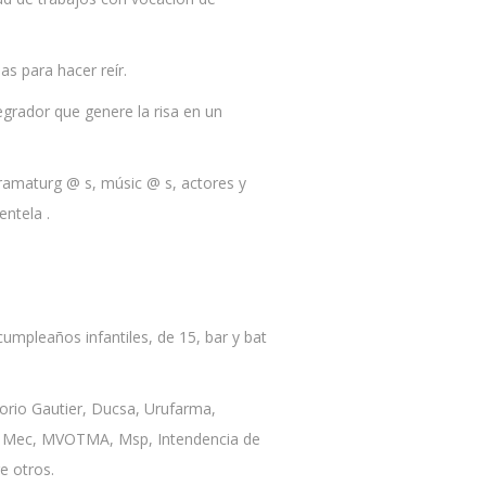
as para hacer reír.
grador que genere la risa en un
 dramaturg @ s, músic @ s, actores y
ntela .
umpleaños infantiles, de 15, bar y bat
orio Gautier, Ducsa, Urufarma,
, Mec, MVOTMA, Msp, Intendencia de
e otros.