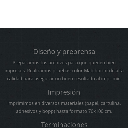
Diseño y preprensa
Preparamos tus archivos para que queden bien
impresos. Realizamos pruebas color Matchprint de alta
calidad para asegurar un buen resultado al imprimir.
Impresión
Imprimimos en diversos materiales (papel, cartulina,
adhesivos y bopp) hasta formato 70x100 cm.
Terminaciones