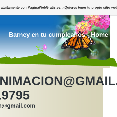
gratuitamente con
PaginaWebGratis.es
. ¿Quieres tener tu propio sitio we
Barney en tu cumpleaños - Home
NIMACION@GMAIL
19795
on@gmail.com