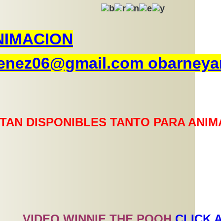
NIMACION
enez06@gmail.com
o
barneya
TAN DISPONIBLES TANTO PARA ANIM
VIDEO WINNIE THE POOH
CLICK 