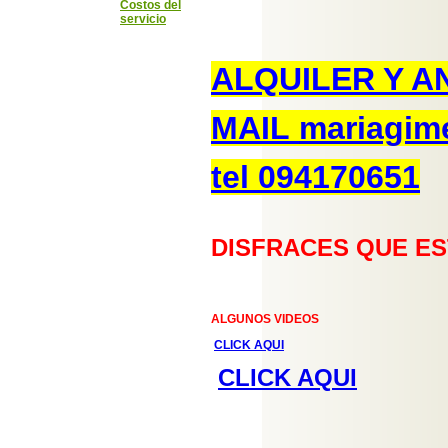
Costos del
servicio
ALQUILER Y A
MAIL
mariagim
tel 094170651
DISFRACES QUE ES
ALGUNOS VIDEOS
CLICK AQUI
CLICK AQUI