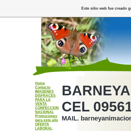
Este sitio web fue creado 
Home
BARNEYA
Contacto
IMAGENES
DISFRACES
PARA LA
CEL 0956
VENTA
CONFECCION
NACIONAL
Promociones
MAIL. barneyanimaci
para este año
OFERTA
LABORAL