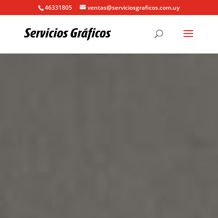
46331805
ventas@serviciosgraficos.com.uy