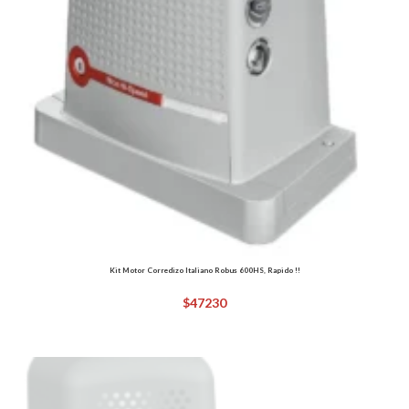
Kit Motor Corredizo Italiano Robus 600HS, Rapido !!
$
47230