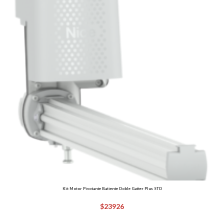
Kit Motor Pivotante Batiente Doble Gatter Plus STD
$
23926