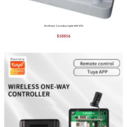
Kit Motor Corredizo Light 600 STD
$
18856