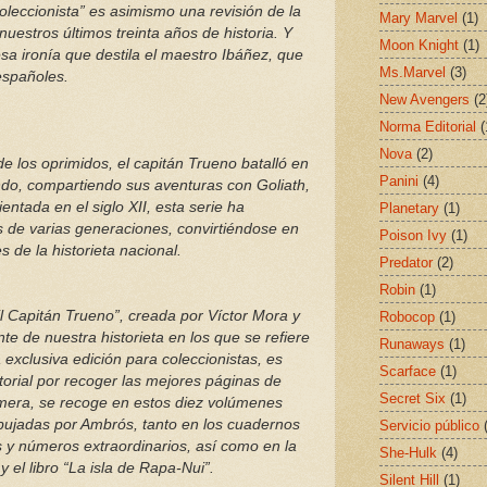
oleccionista” es asimismo una revisión de la
Mary Marvel
(1)
 nuestros últimos treinta años de historia. Y
Moon Knight
(1)
esa ironía que destila el maestro Ibáñez, que
Ms.Marvel
(3)
 españoles.
New Avengers
(2
Norma Editorial
(
Nova
(2)
 de los oprimidos, el capitán Trueno batalló en
Panini
(4)
undo, compartiendo sus aventuras con Goliath,
ntada en el siglo XII, esta serie ha
Planetary
(1)
s de varias generaciones, convirtiéndose en
Poison Ivy
(1)
 de la historieta nacional.
Predator
(2)
Robin
(1)
l Capitán Trueno”, creada por Víctor Mora y
Robocop
(1)
te de nuestra historieta en los que se refiere
Runaways
(1)
 exclusiva edición para coleccionistas, es
Scarface
(1)
itorial por recoger las mejores páginas de
Secret Six
(1)
rimera, se recoge en estos diez volúmenes
ibujadas por Ambrós, tanto en los cuadernos
Servicio público
y números extraordinarios, así como en la
She-Hulk
(4)
y el libro “La isla de Rapa-Nui”.
Silent Hill
(1)