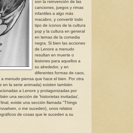
son la reinvención de las
canciones, juegos y rimas
infantiles a algo más
macabro, y convertir todo
tipo de íconos de la cultura
pop y la cultura en general
en temas de la comedia
negra. Si bien las acciones
de Lenore a menudo
resultan en muerte o
lesiones para aquellos a
su alrededor, y en
diferentes formas de caos,
y a menudo piensa que hace el bien. Por otra
ue en la serie animada) existen también
elacionadas a Lenore y protagonizadas por
ién una sección de 'historietas invitadas',
final, existe una sección llamada "Things
nvuelven, o me suceden), unos relatos
gráficos de cosas que le suceden a su