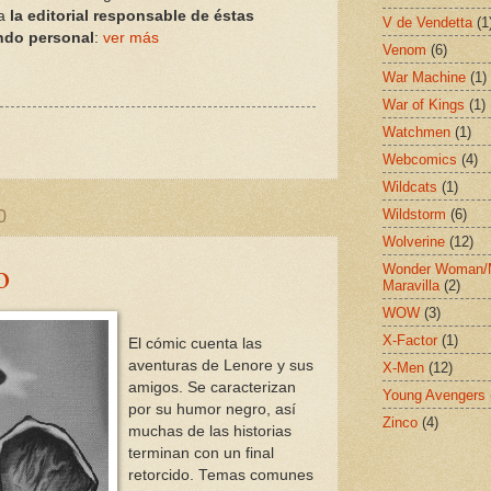
sa
la editorial responsable de éstas
V de Vendetta
(1
ando personal
:
ver más
Venom
(6)
War Machine
(1)
War of Kings
(1)
Watchmen
(1)
Webcomics
(4)
Wildcats
(1)
Wildstorm
(6)
0
Wolverine
(12)
o
Wonder Woman/
Maravilla
(2)
WOW
(3)
X-Factor
(1)
El cómic cuenta las
aventuras de Lenore y sus
X-Men
(12)
amigos. Se caracterizan
Young Avengers
por su humor negro, así
Zinco
(4)
muchas de las historias
terminan con un final
retorcido. Temas comunes