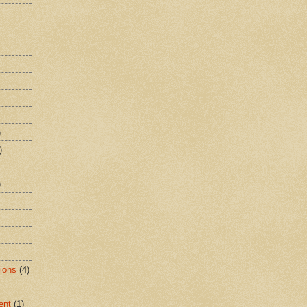
)
)
)
ions
(4)
ent
(1)