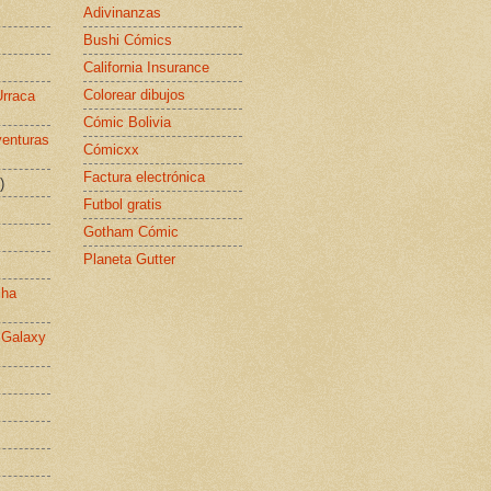
Adivinanzas
Bushi Cómics
California Insurance
Colorear dibujos
Urraca
Cómic Bolivia
venturas
Cómicxx
Factura electrónica
)
Futbol gratis
Gotham Cómic
Planeta Gutter
cha
 Galaxy