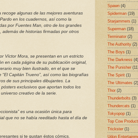
Spawn
(4)
a recoge algunas de las mejores aventuras
Spiderman
(19)
 Pardo en los cuadernos, así como la
Starjammers
(1)
radas por Fuentes Man, otro de los grandes
Superman
(18)
, además de historias firmadas por otros
Terminator
(2)
The Authority
(2)
The Boys
(1)
por Víctor Mora, se presentan en un estricto
The Darkness
(4
ón en cada página de su publicación original,
The Punisher
(11
terario muy bien ilustrado, en el que se
de “El Capitán Trueno”, así como las biografías
The Spirit
(1)
os de sus principales dibujantes. La
The Ultimates
(2
 pósters exclusivos que aportan todos los
Thor
(2)
 universo creativo de la serie.
Thunderbolts
(3)
Thundercats
(1)
eccionista” es una ocasión única para
Tokyopop
(1)
al que no se había reeditado hasta el día de
Top Cow Product
Trickster
(1)
eresantes si te gustan éstos cómics.
Udon Entertainm