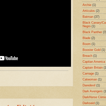
Archie
(1)
Artículos
(2)
Batman
(37)
Black Canary/Ca
Negro
(1)
Black Panther
(3
Blade
(2)
Boom
(1)
Booster Gold
(1)
Breach
(1)
Capitan America
Captain Britain
(1
Carnage
(1)
Catwoman
(1)
Daredevil
(1)
Dark Avengers
(1
DarkHorse Cómi
Darkseid
(1)