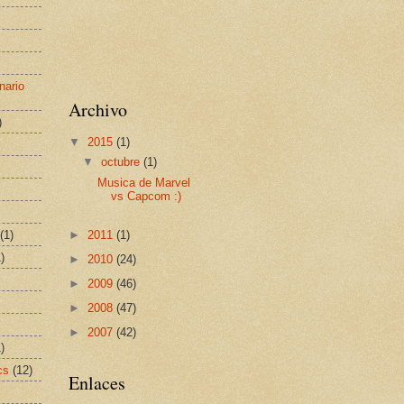
nario
Archivo
)
▼
2015
(1)
▼
octubre
(1)
Musica de Marvel
vs Capcom :)
(1)
►
2011
(1)
)
►
2010
(24)
►
2009
(46)
►
2008
(47)
►
2007
(42)
)
cs
(12)
Enlaces