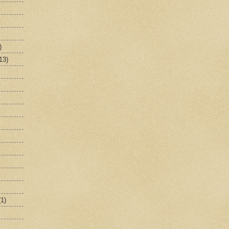
)
13)
(1)