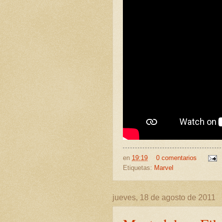
en
19:19
0 comentarios
Etiquetas:
Marvel
jueves, 18 de agosto de 2011