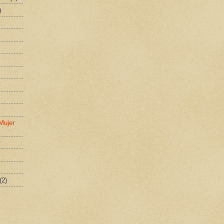
)
Mujer
(2)