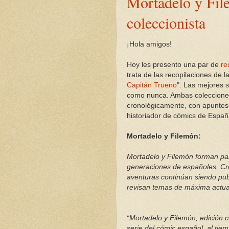
Mortadelo y Fil
coleccionista
¡Hola amigos!
Hoy les presento una par de
re
trata de las recopilaciones de la
Capitán Trueno
". Las mejores 
como nunca. Ambas colecciones
cronológicamente, con apuntes d
historiador de cómics de Españ
Mortadelo y Filemón:
Mortadelo y Filemón forman par
generaciones de españoles. Cr
aventuras continúan siendo pu
revisan temas de máxima actua
“Mortadelo y Filemón, edición c
serie del cómic español, al ti