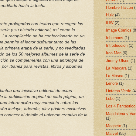
reeditado hasta la fecha.
Hombre Halcon
(
Hulk
(4)
IDW
(2)
nte prologados con textos que recogen las
erie y su historia editorial, así como la
Image Cómics
(8
z. La recopilación se ha confeccionado en un
Inhumans
(1)
e permite al lector disfrutar tanto de las
Introducción
(1)
 la primera etapa de la serie, y no reeditadas
Iron Man
(6)
ón de los 50 mejores álbumes de la serie de
lección se complementa con una antología de
Jimmy Olsen
(1)
 por Ibáñez para revistas, libros y álbumes
La Mascara
(1)
La Mosca
(1)
Lenore
(1)
antea una iniciativa editorial de estas
Linterna Verde
(4
de la publicación original de cada página, un
Lobo
(1)
y una información muy completa sobre los
Los 4 Fantástico
ción incluye, además, diez pósters exclusivos
Magdalena y Vam
a conocer al detalle el universo creativo de la
(1)
Magneto
(1)
Marvel
(55)