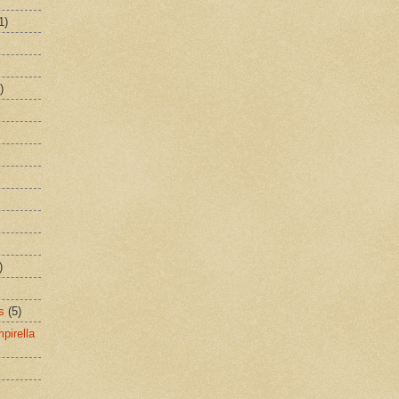
1)
)
)
s
(5)
pirella