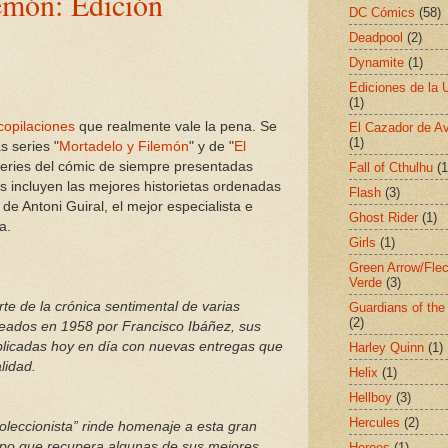
emón: Edición
DC Cómics
(58)
Deadpool
(2)
Dynamite
(1)
Ediciones de la 
(1)
copilaciones
que realmente vale la pena. Se
El Cazador de A
(1)
s series "
Mortadelo y Filemón
" y de "
El
series del cómic de siempre presentadas
Fall of Cthulhu
(1
 incluyen las mejores historietas ordenadas
Flash
(3)
e Antoni Guiral, el mejor especialista e
Ghost Rider
(1)
a.
Girls
(1)
Green Arrow/Fle
Verde
(3)
te de la crónica sentimental de varias
Guardians of the
(2)
eados en 1958 por Francisco Ibáñez, sus
blicadas hoy en día con nuevas entregas que
Harley Quinn
(1)
lidad.
Helix
(1)
Hellboy
(3)
Hercules
(2)
oleccionista” rinde homenaje a esta gran
empo que recupera algunas de sus mejores
Heroes
(1)