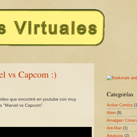
l vs Capcom :)
Categorías
video que encontré en youtube con muy
Action Comics
(1
go "Marvel vs Capcom".
Alien
(9)
Amalgam Cómic
Ant-Man
(1)
Anuncios
(2)