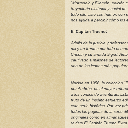
“Mortadelo y Filemón, edición c
trayectoria histórica y social de
todo ello visto con humor, con 
nos ayuda a percibir cómo los
El Capitán Trueno:
Adalid de la justicia y defensor
mil y un frentes por todo el m
Crispín y su amada Sigrid. Ambie
cautivado a millones de lectore
uno de los iconos más populares
Nacida en 1956, la colección “E
por Ambrós, es el mayor referen
a los cómics de aventuras. Esta
fruto de un insólito esfuerzo ed
esta serie histórica. Por vez p
todas las páginas de la serie d
originales como en almanaques 
revista El Capitán Trueno Extra 