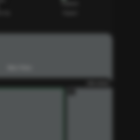
t City
Playtech
C
Main Poker
Lihat semua
53