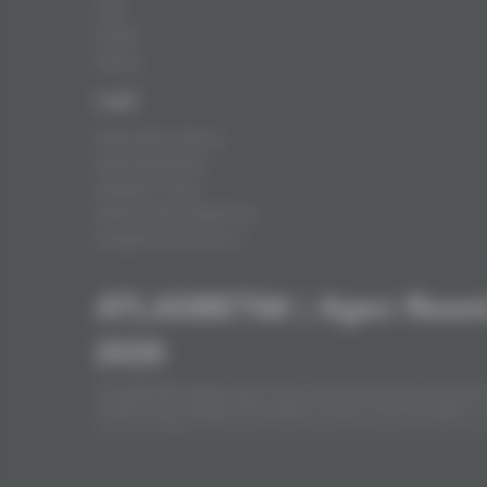
Lotto
Arcade
Fishing
Legal
Responsible Gaming
Syarat &Ketentuan
Kebijakan Privasi
Referral Syarat &Ketentuan
Pengaduan Konsumen
ATLASBET88 | Agen Resmi
2026
ATLASBET88 sebagai agen resmi judi bola terpercaya beralians
prediksi odds tertinggi. Menyediakan pasaran bola terlengkap,
alternatif SBOBET anti-blokir serta layanan transaksi 24 jam 