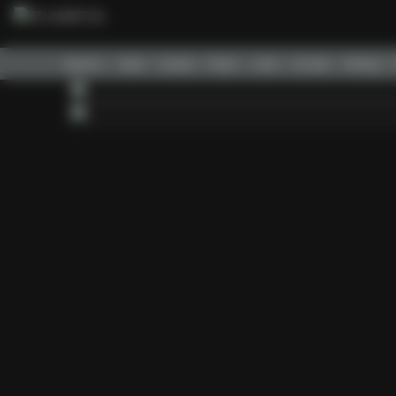
Beranda
Sports+
Slots
Casino
Poker
Lotto
Arcade
Fishing