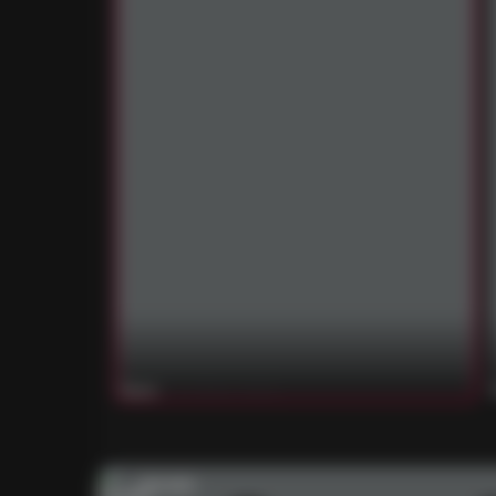
IDNLIVE
Arcade