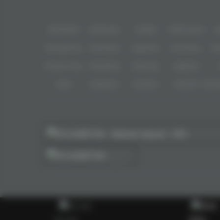
IDNPOKER
IDNArcade
UboBet
SABA Sports
S
Microgaming
Slot Mania
Habanero
5G Games
Nol
Penguin King
SimplePlay
Booming
Yggdrasil
Nsoft
Minigame
Evolution
IDNLIVE
Micro
Beranda
Daftar