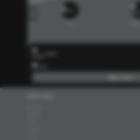
Hot
IDNA
Lotto
Main Lotto
Quick Links
Beranda
Sports+
Slots
Casino
Poker