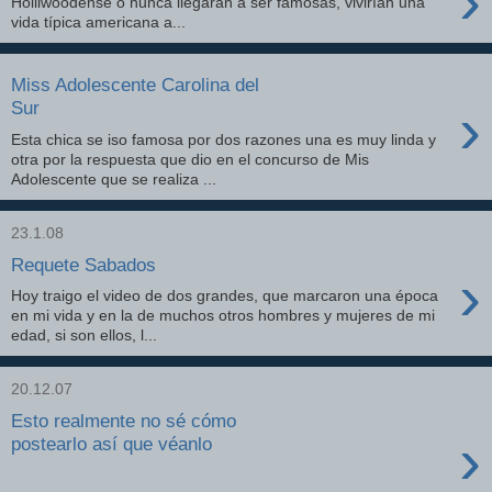
›
Holliwoodense o nunca llegaran a ser famosas, vivirían una
vida típica americana a...
Miss Adolescente Carolina del
›
Sur
Esta chica se iso famosa por dos razones una es muy linda y
otra por la respuesta que dio en el concurso de Mis
Adolescente que se realiza ...
23.1.08
Requete Sabados
›
Hoy traigo el video de dos grandes, que marcaron una época
en mi vida y en la de muchos otros hombres y mujeres de mi
edad, si son ellos, l...
20.12.07
Esto realmente no sé cómo
›
postearlo así que véanlo