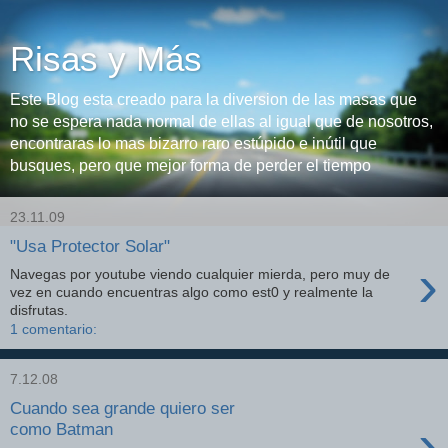
Risas y Más
Este Blog esta creado para la diversion de las masas que
no se espera nada normal de ellas al igual que de nosotros,
encontraras lo mas bizarro raro estúpido e inútil que
busques, pero que mejor forma de perder el tiempo
23.11.09
"Usa Protector Solar"
›
Navegas por youtube viendo cualquier mierda, pero muy de
vez en cuando encuentras algo como est0 y realmente la
disfrutas.
1 comentario:
7.12.08
Cuando sea grande quiero ser
›
como Batman