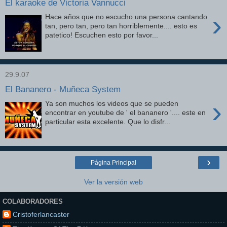
El karaoke de Victoria Vannucci
›
Hace años que no escucho una persona cantando
tan, pero tan, pero tan horriblemente.... esto es
patetico! Escuchen esto por favor...
29.9.07
El Bananero - Muñeca System
›
Ya son muchos los videos que se pueden
encontrar en youtube de ' el bananero '.... este en
particular esta excelente. Que lo disfr...
›
Página Principal
Ver la versión web
COLABORADORES
Cristoferlancaster