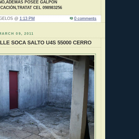
NO,ADEMÁS POSEE GALPÓN
CACIÓN,TRATAT CEL 098983256
N GELOS @
1:13 PM
0 comments
ARCH 09, 2011
LLE SOCA SALTO U4S 55000 CERRO