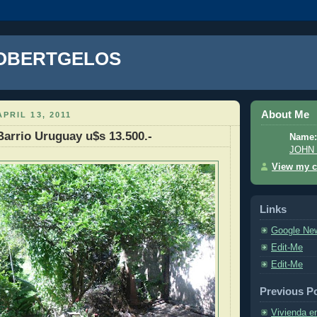
OBERTGELOS
About Me
PRIL 13, 2011
Barrio Uruguay u$s 13.500.-
Name:
JOHN
View my c
Links
Google Ne
Edit-Me
Edit-Me
Previous P
Vivienda e