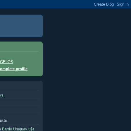
 GELOS
omplete profile
ws
osts
n Barrio Uruguay u$s