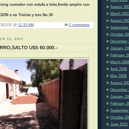
iving comedor con estufa a leña,fondo amplio con
August 20
March 200
83256 o en Treinta y tres No.30
August 20
N GELOS @
11:33 AM
1 comments
September
October 20
H 21, 2011
December 
RRO,SALTO U$S 60.000.-
January 20
February 2
March 200
April 2008
May 2008
August 20
December 
January 20
February 2
September
October 20
June 2010