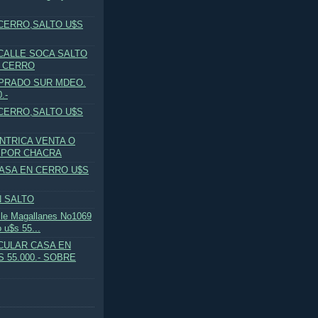
CERRO,SALTO U$S
CALLE SOCA SALTO
0 CERRO
PRADO SUR MDEO.
.-
CERRO,SALTO U$S
NTRICA VENTA O
 POR CHACRA
CASA EN CERRO U$S
 SALTO
lle Magallanes No1069
 u$s 55...
CULAR CASA EN
 55.000.- SOBRE