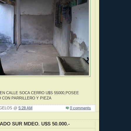
EN CALLE SOCA CERRO U$S 55000,POSEE
 CON PARRILLERO Y PIEZA
N GELOS @
5:28 AM
0 comments
ADO SUR MDEO. U$S 50.000.-