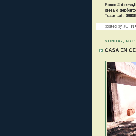
Posee 2 dorms,l
pieza o depòsito
Tratar cel . 0989
posted by JOH
MONDAY, MARC
CASA EN CE