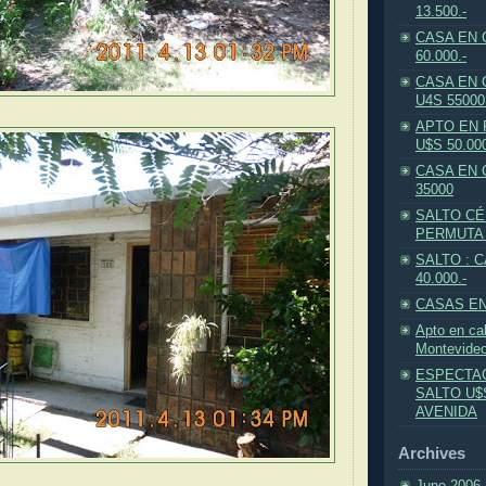
13.500.-
CASA EN 
60.000.-
CASA EN 
U4S 5500
APTO EN 
U$S 50.000
CASA EN 
35000
SALTO CÉ
PERMUTA
SALTO : 
40.000.-
CASAS EN
Apto en ca
Montevideo
ESPECTA
SALTO U$S
AVENIDA
Archives
June 2006