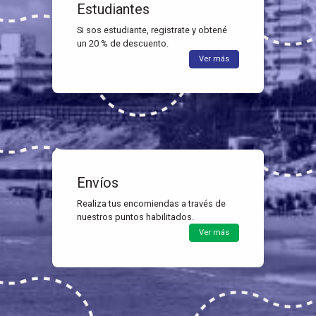
Estudiantes
Si sos estudiante, registrate y obtené
un 20 % de descuento.
Ver más
Envíos
Realiza tus encomiendas a través de
nuestros puntos habilitados.
Ver más